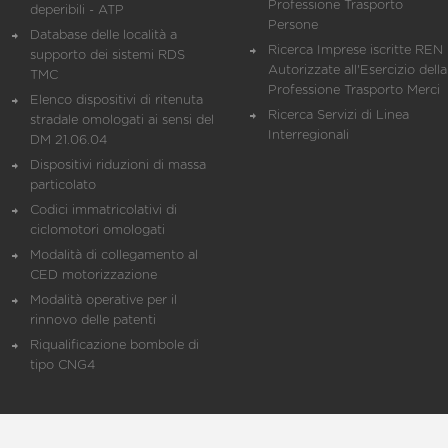
Professione Trasporto
deperibili - ATP
Persone
Database delle località a
Ricerca Imprese iscritte REN 
supporto dei sistemi RDS
Autorizzate all'Esercizio della
TMC
Professione Trasporto Merci
Elenco dispositivi di ritenuta
Ricerca Servizi di Linea
stradale omologati ai sensi del
Interregionali
DM 21.06.04
Dispositivi riduzioni di massa
particolato
Codici immatricolativi di
ciclomotori omologati
Modalità di collegamento al
CED motorizzazione
Modalità operative per il
rinnovo delle patenti
Riqualificazione bombole di
tipo CNG4