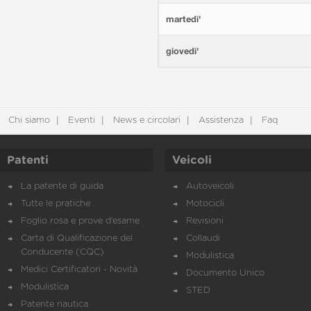
martedi'
giovedi'
Chi siamo
Eventi
News e circolari
Assistenza
Faq
Patenti
Veicoli
La patente di guida
Autoveicoli
Tutte le pratiche
Motocicli
Foglio rosa e prove d’esame
Revisioni
Carta di Qualificazione del
Collaudi
Conducente (CQC)
Modulistica
Medici Certificatori - Novità
Documento Unico
Modulistica
STED
Patente nautica