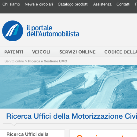
Chi siamo
News e circolari
Catalogo prodotti
Assistenza
Contatti
PATENTI
VEICOLI
SERVIZI ONLINE
CODICE DELL
Servizi online
//
Ricerca e Gestione UMC
Ricerca Uffici della Motorizzazione Civi
Ricerca Uffici della