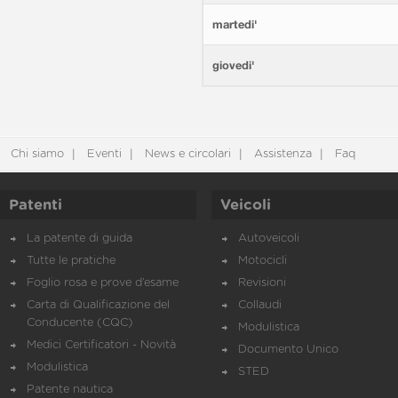
martedi'
giovedi'
Chi siamo
Eventi
News e circolari
Assistenza
Faq
Patenti
Veicoli
La patente di guida
Autoveicoli
Tutte le pratiche
Motocicli
Foglio rosa e prove d’esame
Revisioni
Carta di Qualificazione del
Collaudi
Conducente (CQC)
Modulistica
Medici Certificatori - Novità
Documento Unico
Modulistica
STED
Patente nautica