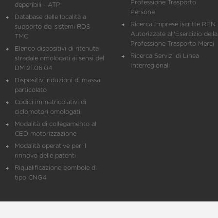
Professione Trasporto
deperibili - ATP
Persone
Database delle località a
Ricerca Imprese iscritte REN 
supporto dei sistemi RDS
Autorizzate all'Esercizio della
TMC
Professione Trasporto Merci
Elenco dispositivi di ritenuta
Ricerca Servizi di Linea
stradale omologati ai sensi del
Interregionali
DM 21.06.04
Dispositivi riduzioni di massa
particolato
Codici immatricolativi di
ciclomotori omologati
Modalità di collegamento al
CED motorizzazione
Modalità operative per il
rinnovo delle patenti
Riqualificazione bombole di
tipo CNG4