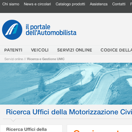
Chi siamo
News e circolari
Catalogo prodotti
Assistenza
Contatti
PATENTI
VEICOLI
SERVIZI ONLINE
CODICE DELL
Servizi online
//
Ricerca e Gestione UMC
Ricerca Uffici della Motorizzazione Civi
Ricerca Uffici della