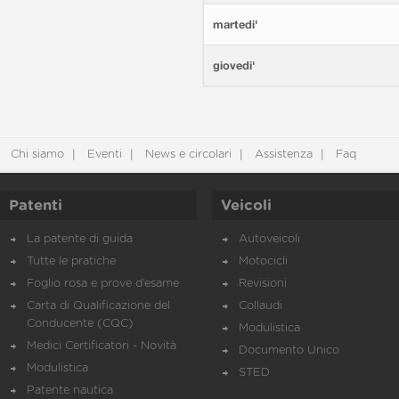
martedi'
giovedi'
Chi siamo
Eventi
News e circolari
Assistenza
Faq
Patenti
Veicoli
La patente di guida
Autoveicoli
Tutte le pratiche
Motocicli
Foglio rosa e prove d’esame
Revisioni
Carta di Qualificazione del
Collaudi
Conducente (CQC)
Modulistica
Medici Certificatori - Novità
Documento Unico
Modulistica
STED
Patente nautica