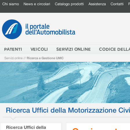
Chi siamo
News e circolari
Catalogo prodotti
Assistenza
Contatti
PATENTI
VEICOLI
SERVIZI ONLINE
CODICE DELL
Servizi online
//
Ricerca e Gestione UMC
Ricerca Uffici della Motorizzazione Civi
Ricerca Uffici della