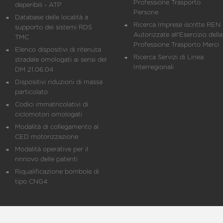
Professione Trasporto
deperibili - ATP
Persone
Database delle località a
Ricerca Imprese iscritte REN 
supporto dei sistemi RDS
Autorizzate all'Esercizio della
TMC
Professione Trasporto Merci
Elenco dispositivi di ritenuta
Ricerca Servizi di Linea
stradale omologati ai sensi del
Interregionali
DM 21.06.04
Dispositivi riduzioni di massa
particolato
Codici immatricolativi di
ciclomotori omologati
Modalità di collegamento al
CED motorizzazione
Modalità operative per il
rinnovo delle patenti
Riqualificazione bombole di
tipo CNG4