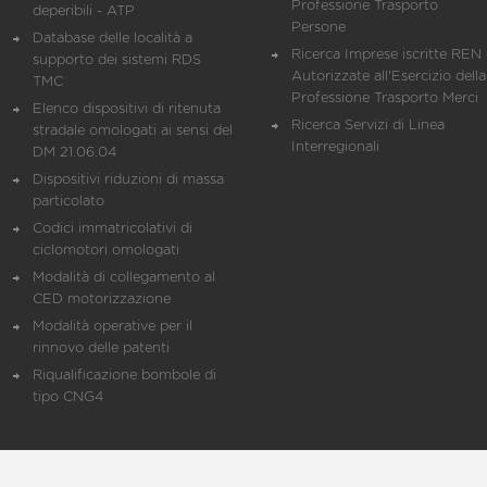
Professione Trasporto
deperibili - ATP
Persone
Database delle località a
Ricerca Imprese iscritte REN 
supporto dei sistemi RDS
Autorizzate all'Esercizio della
TMC
Professione Trasporto Merci
Elenco dispositivi di ritenuta
Ricerca Servizi di Linea
stradale omologati ai sensi del
Interregionali
DM 21.06.04
Dispositivi riduzioni di massa
particolato
Codici immatricolativi di
ciclomotori omologati
Modalità di collegamento al
CED motorizzazione
Modalità operative per il
rinnovo delle patenti
Riqualificazione bombole di
tipo CNG4