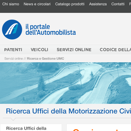
Chi siamo
News e circolari
Catalogo prodotti
Assistenza
Contatti
PATENTI
VEICOLI
SERVIZI ONLINE
CODICE DELL
Servizi online
//
Ricerca e Gestione UMC
Ricerca Uffici della Motorizzazione Civi
Ricerca Uffici della