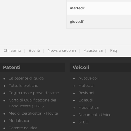
martedi'
giovedi'
Chi siamo
Eventi
News e circolari
Assistenza
Faq
Patenti
Veicoli
La patente di guida
Autoveicoli
Tutte le pratiche
Motocicli
Foglio rosa e prove d’esame
Revisioni
Carta di Qualificazione del
Collaudi
Conducente (CQC)
Modulistica
Medici Certificatori - Novità
Documento Unico
Modulistica
STED
Patente nautica