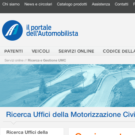
Chi siamo
News e circolari
Catalogo prodotti
Assistenza
Contatti
PATENTI
VEICOLI
SERVIZI ONLINE
CODICE DELL
Servizi online
//
Ricerca e Gestione UMC
Ricerca Uffici della Motorizzazione Civi
Ricerca Uffici della