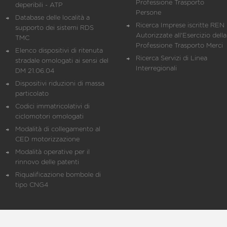
Professione Trasporto
deperibili - ATP
Persone
Database delle località a
Ricerca Imprese iscritte REN 
supporto dei sistemi RDS
Autorizzate all'Esercizio della
TMC
Professione Trasporto Merci
Elenco dispositivi di ritenuta
Ricerca Servizi di Linea
stradale omologati ai sensi del
Interregionali
DM 21.06.04
Dispositivi riduzioni di massa
particolato
Codici immatricolativi di
ciclomotori omologati
Modalità di collegamento al
CED motorizzazione
Modalità operative per il
rinnovo delle patenti
Riqualificazione bombole di
tipo CNG4