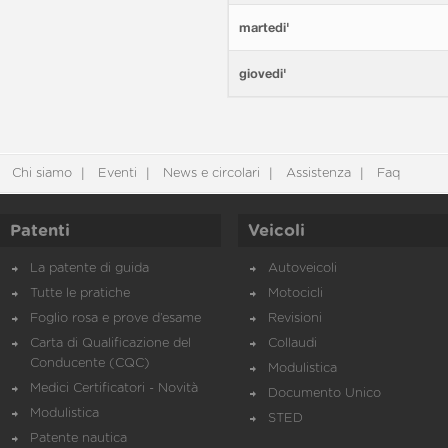
martedi'
giovedi'
Chi siamo
Eventi
News e circolari
Assistenza
Faq
Patenti
Veicoli
La patente di guida
Autoveicoli
Tutte le pratiche
Motocicli
Foglio rosa e prove d’esame
Revisioni
Carta di Qualificazione del
Collaudi
Conducente (CQC)
Modulistica
Medici Certificatori - Novità
Documento Unico
Modulistica
STED
Patente nautica