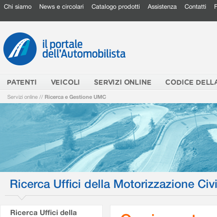
Chi siamo
News e circolari
Catalogo prodotti
Assistenza
Contatti
PATENTI
VEICOLI
SERVIZI ONLINE
CODICE DELL
Servizi online
//
Ricerca e Gestione UMC
Ricerca Uffici della Motorizzazione Civi
Ricerca Uffici della