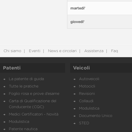
martedi'
giovedi'
Chi siamo
Eventi
News e circolari
Assistenza
Faq
Patenti
Veicoli
La patente di guida
Autoveicoli
Tutte le pratiche
Motocicli
Foglio rosa e prove d’esame
Revisioni
Carta di Qualificazione del
Collaudi
Conducente (CQC)
Modulistica
Medici Certificatori - Novità
Documento Unico
Modulistica
STED
Patente nautica