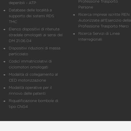
Professione Trasporto
deperibili - ATP
Persone
Database delle località a
Ricerca Imprese iscritte REN 
supporto dei sistemi RDS
Autorizzate all'Esercizio della
TMC
Professione Trasporto Merci
Elenco dispositivi di ritenuta
Ricerca Servizi di Linea
stradale omologati ai sensi del
Interregionali
DM 21.06.04
Dispositivi riduzioni di massa
particolato
Codici immatricolativi di
ciclomotori omologati
Modalità di collegamento al
CED motorizzazione
Modalità operative per il
rinnovo delle patenti
Riqualificazione bombole di
tipo CNG4