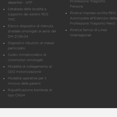
Professione Trasporto
deperibili - ATP
Persone
Database delle località a
Ricerca Imprese iscritte REN 
supporto dei sistemi RDS
Autorizzate all'Esercizio della
TMC
Professione Trasporto Merci
Elenco dispositivi di ritenuta
Ricerca Servizi di Linea
stradale omologati ai sensi del
Interregionali
DM 21.06.04
Dispositivi riduzioni di massa
particolato
Codici immatricolativi di
ciclomotori omologati
Modalità di collegamento al
CED motorizzazione
Modalità operative per il
rinnovo delle patenti
Riqualificazione bombole di
tipo CNG4