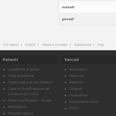
martedi'
giovedi'
Chi siamo
Eventi
News e circolari
Assistenza
Faq
Patenti
Veicoli
La patente di guida
Autoveicoli
Tutte le pratiche
Motocicli
Foglio rosa e prove d’esame
Revisioni
Carta di Qualificazione del
Collaudi
Conducente (CQC)
Modulistica
Medici Certificatori - Novità
Documento Unico
Modulistica
STED
Patente nautica