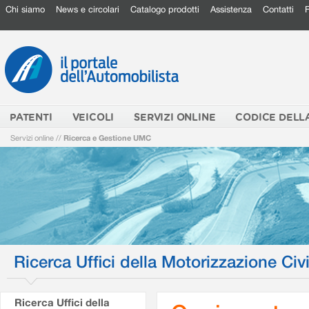
Chi siamo
News e circolari
Catalogo prodotti
Assistenza
Contatti
PATENTI
VEICOLI
SERVIZI ONLINE
CODICE DELL
Servizi online
//
Ricerca e Gestione UMC
Ricerca Uffici della Motorizzazione Civi
Ricerca Uffici della