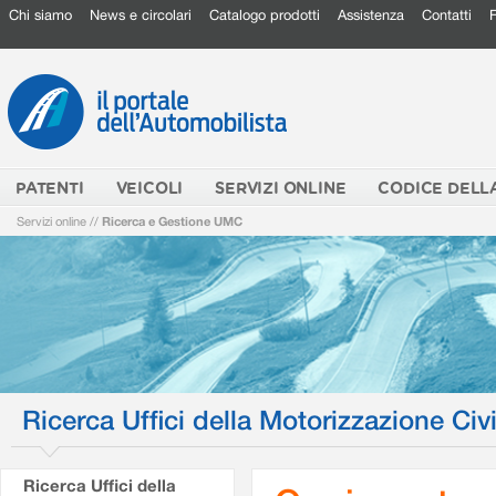
Chi siamo
News e circolari
Catalogo prodotti
Assistenza
Contatti
PATENTI
VEICOLI
SERVIZI ONLINE
CODICE DELL
Servizi online
//
Ricerca e Gestione UMC
Ricerca Uffici della Motorizzazione Civi
Ricerca Uffici della