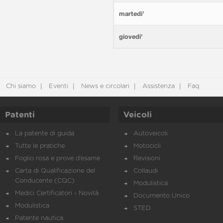
martedi'
giovedi'
Chi siamo
Eventi
News e circolari
Assistenza
Faq
Patenti
Veicoli
La patente di guida
Autoveicoli
Tutte le pratiche
Motocicli
Foglio rosa e prove d’esame
Revisioni
Carta di Qualificazione del
Collaudi
Conducente (CQC)
Modulistica
Medici Certificatori - Novità
Documento Unico
Modulistica
STED
Patente nautica