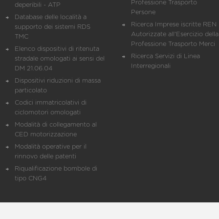
Professione Trasporto
deperibili - ATP
Persone
Database delle località a
Ricerca Imprese iscritte REN 
supporto dei sistemi RDS
Autorizzate all'Esercizio della
TMC
Professione Trasporto Merci
Elenco dispositivi di ritenuta
Ricerca Servizi di Linea
stradale omologati ai sensi del
Interregionali
DM 21.06.04
Dispositivi riduzioni di massa
particolato
Codici immatricolativi di
ciclomotori omologati
Modalità di collegamento al
CED motorizzazione
Modalità operative per il
rinnovo delle patenti
Riqualificazione bombole di
tipo CNG4