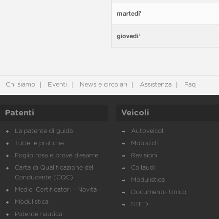
martedi'
giovedi'
Chi siamo
Eventi
News e circolari
Assistenza
Faq
Patenti
Veicoli
La patente di guida
Autoveicoli
Tutte le pratiche
Motocicli
Foglio rosa e prove d’esame
Revisioni
Carta di Qualificazione del
Collaudi
Conducente (CQC)
Modulistica
Medici Certificatori - Novità
Documento Unico
Modulistica
STED
Patente nautica