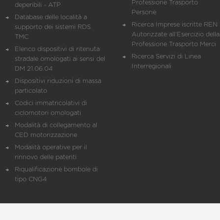
Professione Trasporto
deperibili - ATP
Persone
Database delle località a
Ricerca Imprese iscritte REN 
supporto dei sistemi RDS
Autorizzate all'Esercizio della
TMC
Professione Trasporto Merci
Elenco dispositivi di ritenuta
Ricerca Servizi di Linea
stradale omologati ai sensi del
Interregionali
DM 21.06.04
Dispositivi riduzioni di massa
particolato
Codici immatricolativi di
ciclomotori omologati
Modalità di collegamento al
CED motorizzazione
Modalità operative per il
rinnovo delle patenti
Riqualificazione bombole di
tipo CNG4