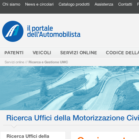
Chi siamo
News e circolari
Catalogo prodotti
Assistenza
Contatti
PATENTI
VEICOLI
SERVIZI ONLINE
CODICE DELL
Servizi online
//
Ricerca e Gestione UMC
Ricerca Uffici della Motorizzazione Civi
Ricerca Uffici della