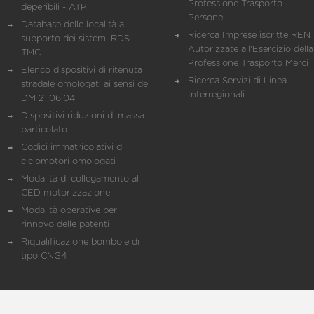
Professione Trasporto
deperibili - ATP
Persone
Database delle località a
Ricerca Imprese iscritte REN 
supporto dei sistemi RDS
Autorizzate all'Esercizio della
TMC
Professione Trasporto Merci
Elenco dispositivi di ritenuta
Ricerca Servizi di Linea
stradale omologati ai sensi del
Interregionali
DM 21.06.04
Dispositivi riduzioni di massa
particolato
Codici immatricolativi di
ciclomotori omologati
Modalità di collegamento al
CED motorizzazione
Modalità operative per il
rinnovo delle patenti
Riqualificazione bombole di
tipo CNG4