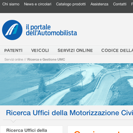
Chi siamo
News e circolari
Catalogo prodotti
Assistenza
Contatti
PATENTI
VEICOLI
SERVIZI ONLINE
CODICE DELL
Servizi online
//
Ricerca e Gestione UMC
Ricerca Uffici della Motorizzazione Civi
Ricerca Uffici della