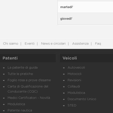
martedi'
giovedi'
Chi siamo
Eventi
News e circolari
Assistenza
Faq
Patenti
Veicoli
La patente di guida
Autoveicoli
Tutte le pratiche
Motocicli
Foglio rosa e prove d’esame
Revisioni
Carta di Qualificazione del
Collaudi
Conducente (CQC)
Modulistica
Medici Certificatori - Novità
Documento Unico
Modulistica
STED
Patente nautica