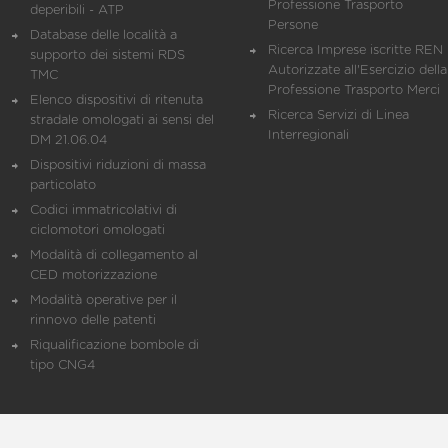
Professione Trasporto
deperibili - ATP
Persone
Database delle località a
Ricerca Imprese iscritte REN 
supporto dei sistemi RDS
Autorizzate all'Esercizio della
TMC
Professione Trasporto Merci
Elenco dispositivi di ritenuta
Ricerca Servizi di Linea
stradale omologati ai sensi del
Interregionali
DM 21.06.04
Dispositivi riduzioni di massa
particolato
Codici immatricolativi di
ciclomotori omologati
Modalità di collegamento al
CED motorizzazione
Modalità operative per il
rinnovo delle patenti
Riqualificazione bombole di
tipo CNG4