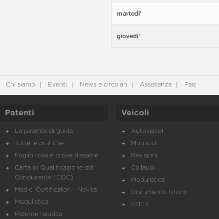
martedi'
giovedi'
Chi siamo
Eventi
News e circolari
Assistenza
Faq
Patenti
Veicoli
La patente di guida
Autoveicoli
Tutte le pratiche
Motocicli
Foglio rosa e prove d’esame
Revisioni
Carta di Qualificazione del
Collaudi
Conducente (CQC)
Modulistica
Medici Certificatori - Novità
Documento Unico
Modulistica
STED
Patente nautica