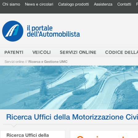
Chi siamo
News e circolari
Catalogo prodotti
Assistenza
Contatti
PATENTI
VEICOLI
SERVIZI ONLINE
CODICE DELL
Servizi online
//
Ricerca e Gestione UMC
Ricerca Uffici della Motorizzazione Civi
Ricerca Uffici della