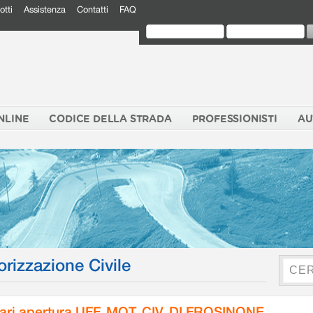
otti
Assistenza
Contatti
FAQ
NLINE
CODICE DELLA STRADA
PROFESSIONISTI
AU
orizzazione Civile
ari apertura UFF. MOT. CIV. DI FROSINONE