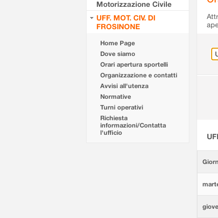
Motorizzazione Civile
Att
UFF. MOT. CIV. DI
ape
FROSINONE
Home Page
Dove siamo
Orari apertura sportelli
Organizzazione e contatti
Avvisi all'utenza
Normative
Turni operativi
Richiesta
informazioni/Contatta
l'ufficio
UF
Giorn
marte
giove