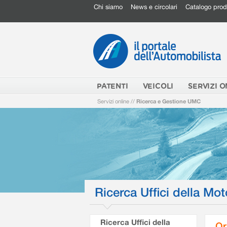
Chi siamo
News e circolari
Catalogo prod
PATENTI
VEICOLI
SERVIZI O
Servizi online
//
Ricerca e Gestione UMC
Ricerca Uffici della Mot
Ricerca Uffici della
Or