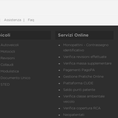
Assistenza
Faq
icoli
Servizi Online
Autoveicoli
Monopattini - Contrassegno
identificativo
Motocicli
Verifica revisioni effettuate
Revisioni
Verifica massa supplementare
Collaudi
Pagamenti PagoPA
Modulistica
Gestione Pratiche Online
Documento Unico
Piattaforma CUDE
STED
Saldo punti patente
Verifica classe ambientale
veicolo
Verifica copertura RCA
Neopatentati