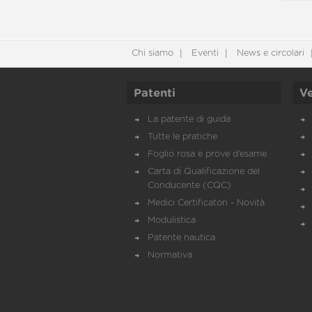
Chi siamo
Eventi
News e circolari
Patenti
Ve
La patente di guida
Tutte le pratiche
Foglio rosa e prove d’esame
Carta di Qualificazione del
Conducente (CQC)
Medici Certificatori - Novità
Modulistica
Patente nautica
Normativa