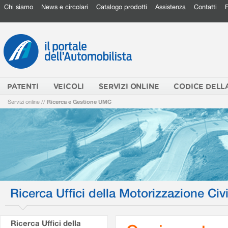
Chi siamo
News e circolari
Catalogo prodotti
Assistenza
Contatti
PATENTI
VEICOLI
SERVIZI ONLINE
CODICE DELL
Servizi online
//
Ricerca e Gestione UMC
Ricerca Uffici della Motorizzazione Civi
Ricerca Uffici della