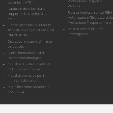
Professione Trasporto
deperibili - ATP
Persone
Database delle località a
Ricerca Imprese iscritte REN 
supporto dei sistemi RDS
Autorizzate all'Esercizio della
TMC
Professione Trasporto Merci
Elenco dispositivi di ritenuta
Ricerca Servizi di Linea
stradale omologati ai sensi del
Interregionali
DM 21.06.04
Dispositivi riduzioni di massa
particolato
Codici immatricolativi di
ciclomotori omologati
Modalità di collegamento al
CED motorizzazione
Modalità operative per il
rinnovo delle patenti
Riqualificazione bombole di
tipo CNG4