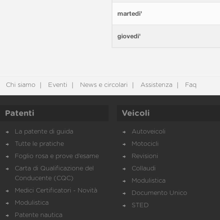
martedi'
giovedi'
Chi siamo
Eventi
News e circolari
Assistenza
Faq
Patenti
Veicoli
La patente di guida
Autoveicoli
Tutte le pratiche
Motocicli
Foglio rosa e prove d’esame
Revisioni
Carta di Qualificazione del
Collaudi
Conducente (CQC)
Modulistica
Medici Certificatori - Novità
Documento Unico
Modulistica
STED
Patente nautica