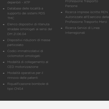
Professione Trasporto
deperibili - ATP
Persone
Database delle località a
Ricerca Imprese iscritte REN 
supporto dei sistemi RDS
Autorizzate all'Esercizio della
TMC
Professione Trasporto Merci
Elenco dispositivi di ritenuta
Ricerca Servizi di Linea
stradale omologati ai sensi del
Interregionali
DM 21.06.04
Dispositivi riduzioni di massa
particolato
Codici immatricolativi di
ciclomotori omologati
Modalità di collegamento al
CED motorizzazione
Modalità operative per il
rinnovo delle patenti
Riqualificazione bombole di
tipo CNG4