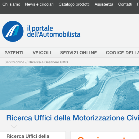
Chi siamo
News e circolari
Catalogo prodotti
Assistenza
Contatti
PATENTI
VEICOLI
SERVIZI ONLINE
CODICE DELL
Servizi online
//
Ricerca e Gestione UMC
Ricerca Uffici della Motorizzazione Civi
Ricerca Uffici della