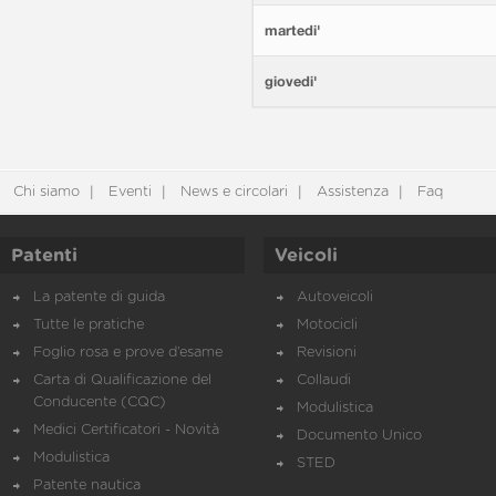
martedi'
giovedi'
Chi siamo
Eventi
News e circolari
Assistenza
Faq
Patenti
Veicoli
La patente di guida
Autoveicoli
Tutte le pratiche
Motocicli
Foglio rosa e prove d’esame
Revisioni
Carta di Qualificazione del
Collaudi
Conducente (CQC)
Modulistica
Medici Certificatori - Novità
Documento Unico
Modulistica
STED
Patente nautica