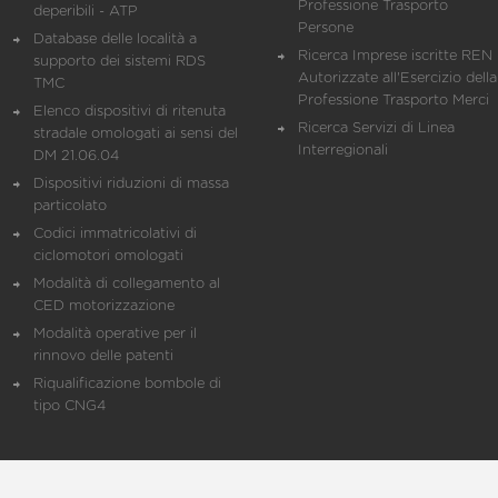
Professione Trasporto
deperibili - ATP
Persone
Database delle località a
Ricerca Imprese iscritte REN 
supporto dei sistemi RDS
Autorizzate all'Esercizio della
TMC
Professione Trasporto Merci
Elenco dispositivi di ritenuta
Ricerca Servizi di Linea
stradale omologati ai sensi del
Interregionali
DM 21.06.04
Dispositivi riduzioni di massa
particolato
Codici immatricolativi di
ciclomotori omologati
Modalità di collegamento al
CED motorizzazione
Modalità operative per il
rinnovo delle patenti
Riqualificazione bombole di
tipo CNG4