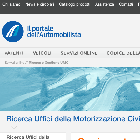
Chi siamo
News e circolari
Catalogo prodotti
Assistenza
Contatti
PATENTI
VEICOLI
SERVIZI ONLINE
CODICE DELL
Servizi online
//
Ricerca e Gestione UMC
Ricerca Uffici della Motorizzazione Civi
Ricerca Uffici della