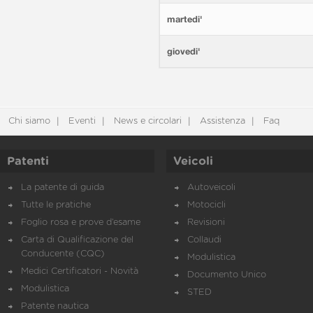
martedi'
giovedi'
Chi siamo
Eventi
News e circolari
Assistenza
Faq
Patenti
Veicoli
La patente di guida
Autoveicoli
Tutte le pratiche
Motocicli
Foglio rosa e prove d’esame
Revisioni
Carta di Qualificazione del
Collaudi
Conducente (CQC)
Modulistica
Medici Certificatori - Novità
Documento Unico
Modulistica
STED
Patente nautica