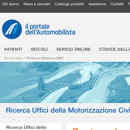
Chi siamo
News e circolari
Catalogo prodotti
Assistenza
Contatti
PATENTI
VEICOLI
SERVIZI ONLINE
CODICE DELL
Servizi online
//
Ricerca e Gestione UMC
Ricerca Uffici della Motorizzazione Civi
Ricerca Uffici della