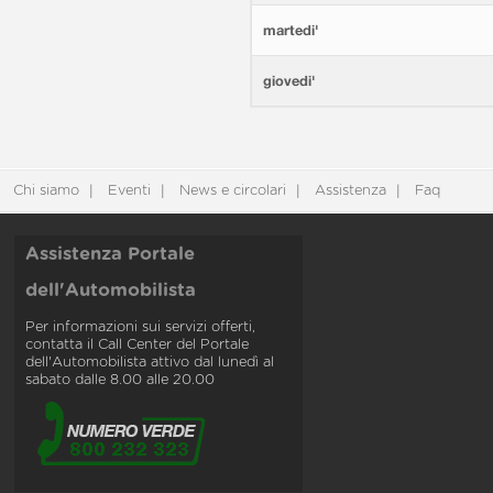
martedi'
giovedi'
Chi siamo
Eventi
News e circolari
Assistenza
Faq
Assistenza Portale
dell'Automobilista
Per informazioni sui servizi offerti,
contatta il Call Center del Portale
dell'Automobilista attivo dal lunedì al
sabato dalle 8.00 alle 20.00