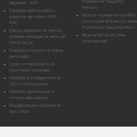
Professione Trasporto
deperibili - ATP
Persone
Database delle località a
Ricerca Imprese iscritte REN 
supporto dei sistemi RDS
Autorizzate all'Esercizio della
TMC
Professione Trasporto Merci
Elenco dispositivi di ritenuta
Ricerca Servizi di Linea
stradale omologati ai sensi del
Interregionali
DM 21.06.04
Dispositivi riduzioni di massa
particolato
Codici immatricolativi di
ciclomotori omologati
Modalità di collegamento al
CED motorizzazione
Modalità operative per il
rinnovo delle patenti
Riqualificazione bombole di
tipo CNG4