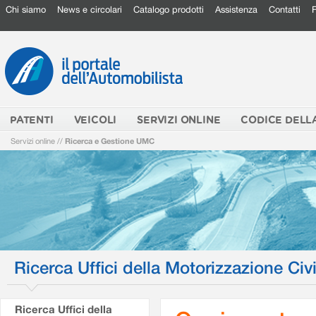
Chi siamo
News e circolari
Catalogo prodotti
Assistenza
Contatti
PATENTI
VEICOLI
SERVIZI ONLINE
CODICE DELL
Servizi online
//
Ricerca e Gestione UMC
Ricerca Uffici della Motorizzazione Civi
Ricerca Uffici della