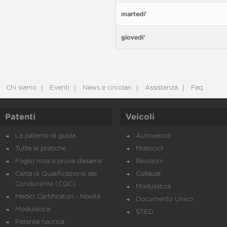
martedi'
giovedi'
Chi siamo
Eventi
News e circolari
Assistenza
Faq
Patenti
Veicoli
La patente di guida
Autoveicoli
Tutte le pratiche
Motocicli
Foglio rosa e prove d’esame
Revisioni
Carta di Qualificazione del
Collaudi
Conducente (CQC)
Modulistica
Medici Certificatori - Novità
Documento Unico
Modulistica
STED
Patente nautica