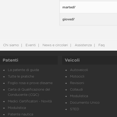
martedi'
giovedi'
Chi siamo
Eventi
News e circolari
Assistenza
Faq
Patenti
Veicoli
La patente di guida
Autoveicoli
Tutte le pratiche
Motocicli
Foglio rosa e prove d’esame
Revisioni
Carta di Qualificazione del
Collaudi
Conducente (CQC)
Modulistica
Medici Certificatori - Novità
Documento Unico
Modulistica
STED
Patente nautica