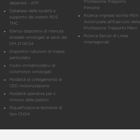
Professione Trasporto
deperibili - ATP
Persone
Database delle località a
Ricerca Imprese iscritte REN 
supporto dei sistemi RDS
Autorizzate all'Esercizio della
TMC
Professione Trasporto Merci
Elenco dispositivi di ritenuta
Ricerca Servizi di Linea
stradale omologati ai sensi del
Interregionali
DM 21.06.04
Dispositivi riduzioni di massa
particolato
Codici immatricolativi di
ciclomotori omologati
Modalità di collegamento al
CED motorizzazione
Modalità operative per il
rinnovo delle patenti
Riqualificazione bombole di
tipo CNG4