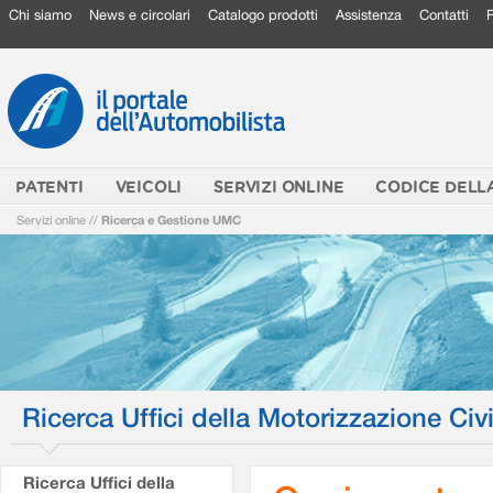
Chi siamo
News e circolari
Catalogo prodotti
Assistenza
Contatti
PATENTI
VEICOLI
SERVIZI ONLINE
CODICE DELL
Servizi online
//
Ricerca e Gestione UMC
Ricerca Uffici della Motorizzazione Civi
Ricerca Uffici della