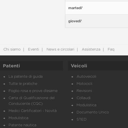
martedi'
giovedi'
Chi siamo
Eventi
News e circolari
Assistenza
Faq
Patenti
Veicoli
La patente di guida
Autoveicoli
Tutte le pratiche
Motocicli
Foglio rosa e prove d’esame
Revisioni
Carta di Qualificazione del
Collaudi
Conducente (CQC)
Modulistica
Medici Certificatori - Novità
Documento Unico
Modulistica
STED
Patente nautica