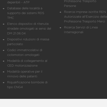
Professione Trasporto
deperibili - ATP
Persone
Database delle località a
Ricerca Imprese iscritte REN 
supporto dei sistemi RDS
Autorizzate all'Esercizio della
TMC
Professione Trasporto Merci
Elenco dispositivi di ritenuta
Ricerca Servizi di Linea
stradale omologati ai sensi del
Interregionali
DM 21.06.04
Dispositivi riduzioni di massa
particolato
Codici immatricolativi di
ciclomotori omologati
Modalità di collegamento al
CED motorizzazione
Modalità operative per il
rinnovo delle patenti
Riqualificazione bombole di
tipo CNG4