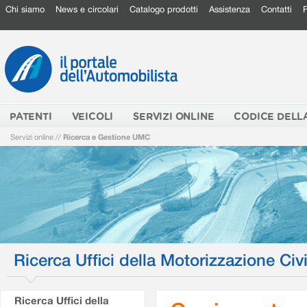
Chi siamo
News e circolari
Catalogo prodotti
Assistenza
Contatti
PATENTI
VEICOLI
SERVIZI ONLINE
CODICE DELL
Servizi online
//
Ricerca e Gestione UMC
Ricerca Uffici della Motorizzazione Civi
Ricerca Uffici della