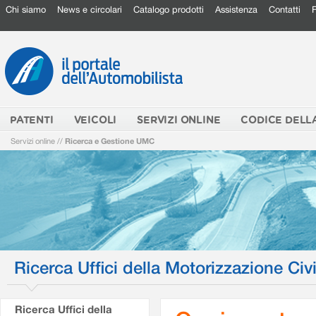
Chi siamo
News e circolari
Catalogo prodotti
Assistenza
Contatti
PATENTI
VEICOLI
SERVIZI ONLINE
CODICE DELL
Servizi online
//
Ricerca e Gestione UMC
Ricerca Uffici della Motorizzazione Civi
Ricerca Uffici della