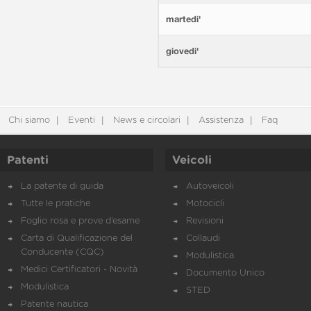
martedi'
giovedi'
Chi siamo
Eventi
News e circolari
Assistenza
Faq
Patenti
Veicoli
La patente di guida
Autoveicoli
Tutte le pratiche
Motocicli
Foglio rosa e prove d’esame
Revisioni
Carta di Qualificazione del
Collaudi
Conducente (CQC)
Modulistica
Medici Certificatori - Novità
Documento Unico
Modulistica
STED
Patente nautica