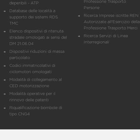
Professione Trasporto
deperibili - ATP
Persone
Database delle località a
Ricerca Imprese iscritte REN 
supporto dei sistemi RDS
Autorizzate all'Esercizio della
TMC
Professione Trasporto Merci
Elenco dispositivi di ritenuta
Ricerca Servizi di Linea
stradale omologati ai sensi del
Interregionali
DM 21.06.04
Dispositivi riduzioni di massa
particolato
Codici immatricolativi di
ciclomotori omologati
Modalità di collegamento al
CED motorizzazione
Modalità operative per il
rinnovo delle patenti
Riqualificazione bombole di
tipo CNG4