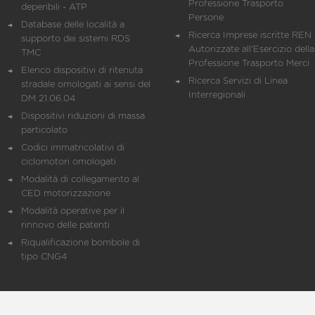
Professione Trasporto
deperibili - ATP
Persone
Database delle località a
Ricerca Imprese iscritte REN 
supporto dei sistemi RDS
Autorizzate all'Esercizio della
TMC
Professione Trasporto Merci
Elenco dispositivi di ritenuta
Ricerca Servizi di Linea
stradale omologati ai sensi del
Interregionali
DM 21.06.04
Dispositivi riduzioni di massa
particolato
Codici immatricolativi di
ciclomotori omologati
Modalità di collegamento al
CED motorizzazione
Modalità operative per il
rinnovo delle patenti
Riqualificazione bombole di
tipo CNG4