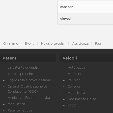
martedi'
giovedi'
Chi siamo
Eventi
News e circolari
Assistenza
Faq
Patenti
Veicoli
La patente di guida
Autoveicoli
Tutte le pratiche
Motocicli
Foglio rosa e prove d’esame
Revisioni
Carta di Qualificazione del
Collaudi
Conducente (CQC)
Modulistica
Medici Certificatori - Novità
Documento Unico
Modulistica
STED
Patente nautica