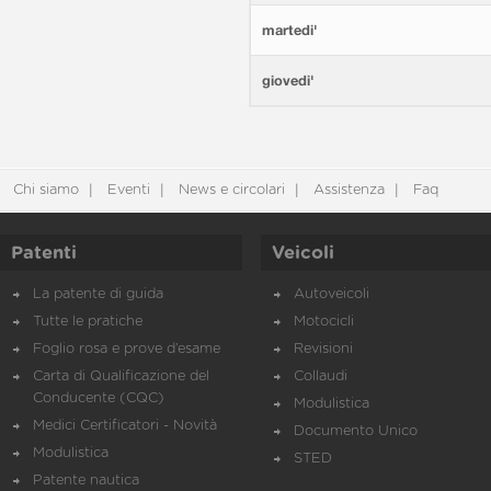
martedi'
giovedi'
Chi siamo
Eventi
News e circolari
Assistenza
Faq
Patenti
Veicoli
La patente di guida
Autoveicoli
Tutte le pratiche
Motocicli
Foglio rosa e prove d’esame
Revisioni
Carta di Qualificazione del
Collaudi
Conducente (CQC)
Modulistica
Medici Certificatori - Novità
Documento Unico
Modulistica
STED
Patente nautica