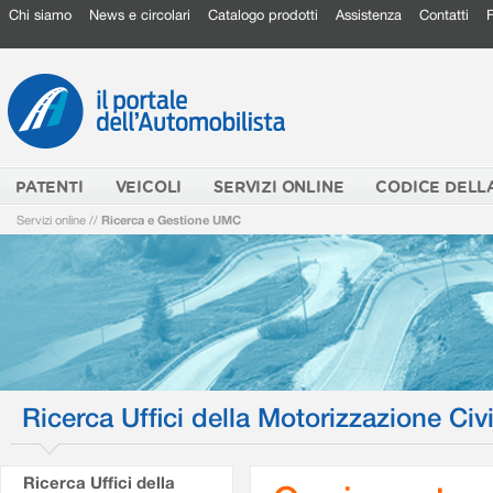
Chi siamo
News e circolari
Catalogo prodotti
Assistenza
Contatti
PATENTI
VEICOLI
SERVIZI ONLINE
CODICE DELL
Servizi online
//
Ricerca e Gestione UMC
Ricerca Uffici della Motorizzazione Civi
Ricerca Uffici della