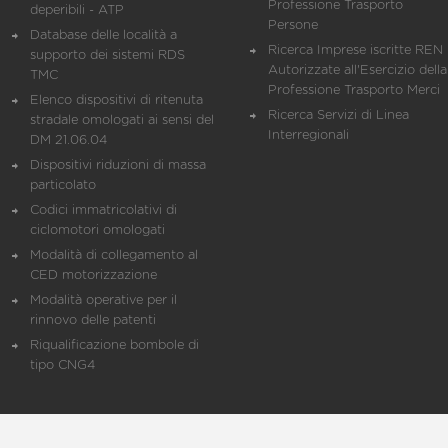
Professione Trasporto
deperibili - ATP
Persone
Database delle località a
Ricerca Imprese iscritte REN 
supporto dei sistemi RDS
Autorizzate all'Esercizio della
TMC
Professione Trasporto Merci
Elenco dispositivi di ritenuta
Ricerca Servizi di Linea
stradale omologati ai sensi del
Interregionali
DM 21.06.04
Dispositivi riduzioni di massa
particolato
Codici immatricolativi di
ciclomotori omologati
Modalità di collegamento al
CED motorizzazione
Modalità operative per il
rinnovo delle patenti
Riqualificazione bombole di
tipo CNG4