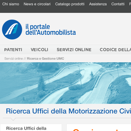
Chi siamo
News e circolari
Catalogo prodotti
Assistenza
Contatti
PATENTI
VEICOLI
SERVIZI ONLINE
CODICE DELL
Servizi online
//
Ricerca e Gestione UMC
Ricerca Uffici della Motorizzazione Civi
Ricerca Uffici della