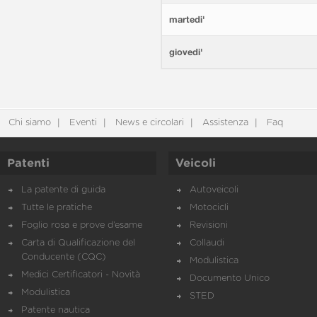
martedi'
giovedi'
Chi siamo
Eventi
News e circolari
Assistenza
Faq
Patenti
Veicoli
La patente di guida
Autoveicoli
Tutte le pratiche
Motocicli
Foglio rosa e prove d’esame
Revisioni
Carta di Qualificazione del
Collaudi
Conducente (CQC)
Modulistica
Medici Certificatori - Novità
Documento Unico
Modulistica
STED
Patente nautica