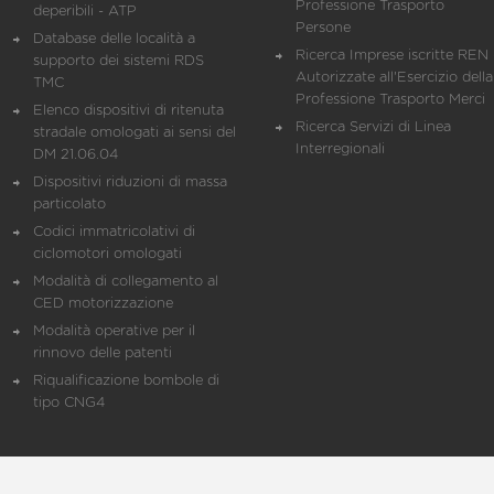
Professione Trasporto
deperibili - ATP
Persone
Database delle località a
Ricerca Imprese iscritte REN 
supporto dei sistemi RDS
Autorizzate all'Esercizio della
TMC
Professione Trasporto Merci
Elenco dispositivi di ritenuta
Ricerca Servizi di Linea
stradale omologati ai sensi del
Interregionali
DM 21.06.04
Dispositivi riduzioni di massa
particolato
Codici immatricolativi di
ciclomotori omologati
Modalità di collegamento al
CED motorizzazione
Modalità operative per il
rinnovo delle patenti
Riqualificazione bombole di
tipo CNG4