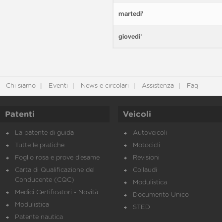
martedi'
giovedi'
Chi siamo
Eventi
News e circolari
Assistenza
Faq
Patenti
Veicoli
La patente di guida
Autoveicoli
Tutte le pratiche
Motocicli
Foglio rosa e prove d’esame
Revisioni
Carta di Qualificazione del
Collaudi
Conducente (CQC)
Modulistica
Medici Certificatori - Novità
Documento Unico
Modulistica
STED
Patente nautica