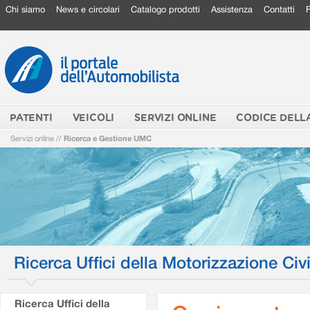
Chi siamo
News e circolari
Catalogo prodotti
Assistenza
Contatti
PATENTI
VEICOLI
SERVIZI ONLINE
CODICE DELL
Servizi online
//
Ricerca e Gestione UMC
Ricerca Uffici della Motorizzazione Civi
Ricerca Uffici della