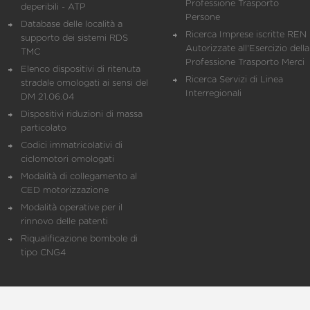
Professione Trasporto
deperibili - ATP
Persone
Database delle località a
Ricerca Imprese iscritte REN 
supporto dei sistemi RDS
Autorizzate all'Esercizio della
TMC
Professione Trasporto Merci
Elenco dispositivi di ritenuta
Ricerca Servizi di Linea
stradale omologati ai sensi del
Interregionali
DM 21.06.04
Dispositivi riduzioni di massa
particolato
Codici immatricolativi di
ciclomotori omologati
Modalità di collegamento al
CED motorizzazione
Modalità operative per il
rinnovo delle patenti
Riqualificazione bombole di
tipo CNG4