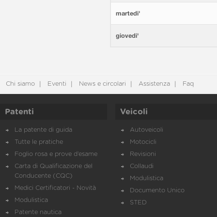
martedi'
giovedi'
Chi siamo
Eventi
News e circolari
Assistenza
Faq
Patenti
Veicoli
La patente di guida
Autoveicoli
Tutte le pratiche
Motocicli
Foglio rosa e prove d’esame
Revisioni
Carta di Qualificazione del
Collaudi
Conducente (CQC)
Modulistica
Medici Certificatori - Novità
Documento Unico
Modulistica
STED
Patente nautica