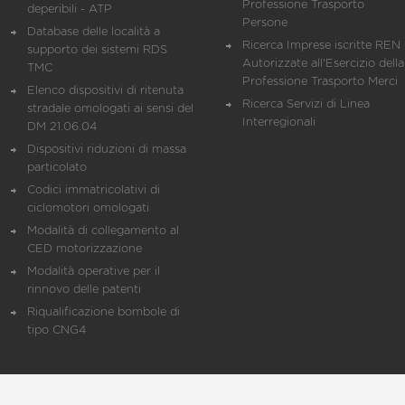
Professione Trasporto
deperibili - ATP
Persone
Database delle località a
Ricerca Imprese iscritte REN 
supporto dei sistemi RDS
Autorizzate all'Esercizio della
TMC
Professione Trasporto Merci
Elenco dispositivi di ritenuta
Ricerca Servizi di Linea
stradale omologati ai sensi del
Interregionali
DM 21.06.04
Dispositivi riduzioni di massa
particolato
Codici immatricolativi di
ciclomotori omologati
Modalità di collegamento al
CED motorizzazione
Modalità operative per il
rinnovo delle patenti
Riqualificazione bombole di
tipo CNG4