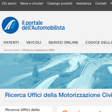
Chi siamo
News e circolari
Catalogo prodotti
Assistenza
Contatti
PATENTI
VEICOLI
SERVIZI ONLINE
CODICE DELL
Servizi online
//
Ricerca e Gestione UMC
Ricerca Uffici della Motorizzazione Civi
Ricerca Uffici della