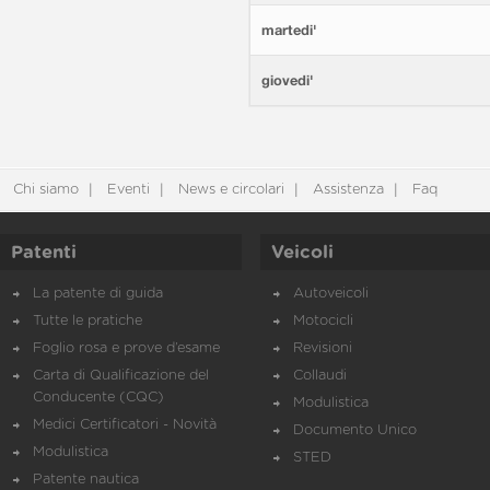
martedi'
giovedi'
Chi siamo
Eventi
News e circolari
Assistenza
Faq
Patenti
Veicoli
La patente di guida
Autoveicoli
Tutte le pratiche
Motocicli
Foglio rosa e prove d’esame
Revisioni
Carta di Qualificazione del
Collaudi
Conducente (CQC)
Modulistica
Medici Certificatori - Novità
Documento Unico
Modulistica
STED
Patente nautica