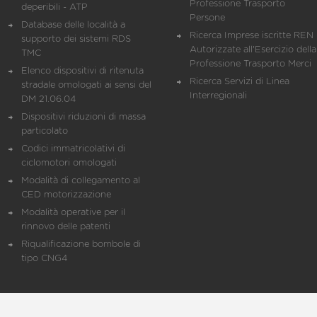
Professione Trasporto
deperibili - ATP
Persone
Database delle località a
Ricerca Imprese iscritte REN 
supporto dei sistemi RDS
Autorizzate all'Esercizio della
TMC
Professione Trasporto Merci
Elenco dispositivi di ritenuta
Ricerca Servizi di Linea
stradale omologati ai sensi del
Interregionali
DM 21.06.04
Dispositivi riduzioni di massa
particolato
Codici immatricolativi di
ciclomotori omologati
Modalità di collegamento al
CED motorizzazione
Modalità operative per il
rinnovo delle patenti
Riqualificazione bombole di
tipo CNG4