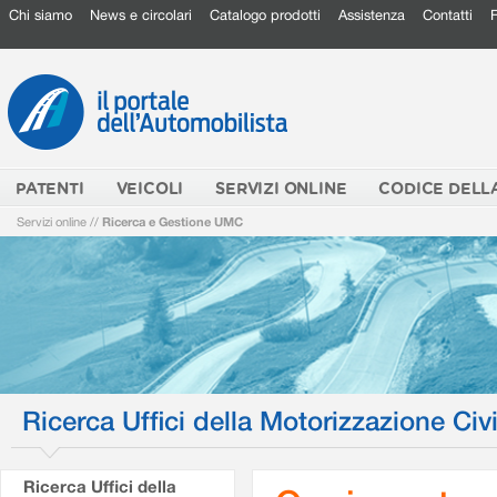
Chi siamo
News e circolari
Catalogo prodotti
Assistenza
Contatti
PATENTI
VEICOLI
SERVIZI ONLINE
CODICE DELL
Servizi online
//
Ricerca e Gestione UMC
Ricerca Uffici della Motorizzazione Civi
Ricerca Uffici della