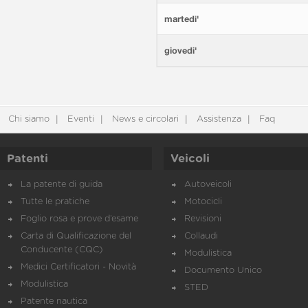
martedi'
giovedi'
Chi siamo
Eventi
News e circolari
Assistenza
Faq
Patenti
Veicoli
La patente di guida
Autoveicoli
Tutte le pratiche
Motocicli
Foglio rosa e prove d’esame
Revisioni
Carta di Qualificazione del
Collaudi
Conducente (CQC)
Modulistica
Medici Certificatori - Novità
Documento Unico
Modulistica
STED
Patente nautica