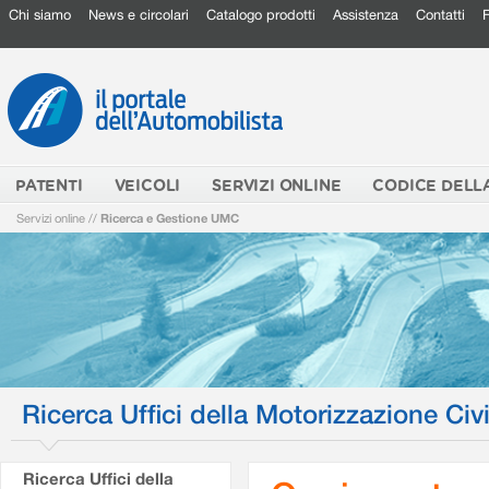
Chi siamo
News e circolari
Catalogo prodotti
Assistenza
Contatti
PATENTI
VEICOLI
SERVIZI ONLINE
CODICE DELL
Servizi online
//
Ricerca e Gestione UMC
Ricerca Uffici della Motorizzazione Civi
Ricerca Uffici della