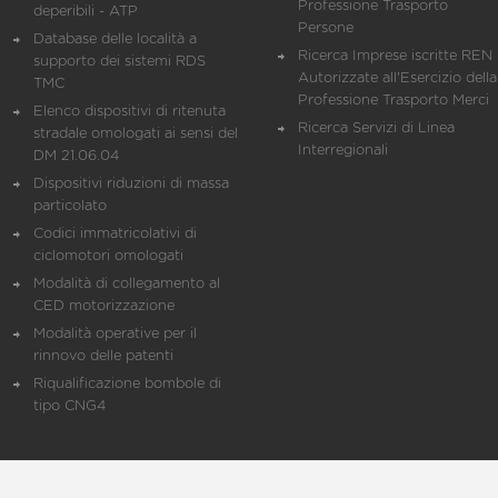
Professione Trasporto
deperibili - ATP
Persone
Database delle località a
Ricerca Imprese iscritte REN 
supporto dei sistemi RDS
Autorizzate all'Esercizio della
TMC
Professione Trasporto Merci
Elenco dispositivi di ritenuta
Ricerca Servizi di Linea
stradale omologati ai sensi del
Interregionali
DM 21.06.04
Dispositivi riduzioni di massa
particolato
Codici immatricolativi di
ciclomotori omologati
Modalità di collegamento al
CED motorizzazione
Modalità operative per il
rinnovo delle patenti
Riqualificazione bombole di
tipo CNG4