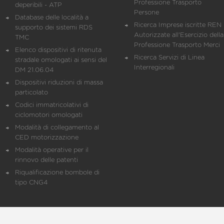
Professione Trasporto
deperibili - ATP
Persone
Database delle località a
Ricerca Imprese iscritte REN 
supporto dei sistemi RDS
Autorizzate all'Esercizio della
TMC
Professione Trasporto Merci
Elenco dispositivi di ritenuta
Ricerca Servizi di Linea
stradale omologati ai sensi del
Interregionali
DM 21.06.04
Dispositivi riduzioni di massa
particolato
Codici immatricolativi di
ciclomotori omologati
Modalità di collegamento al
CED motorizzazione
Modalità operative per il
rinnovo delle patenti
Riqualificazione bombole di
tipo CNG4