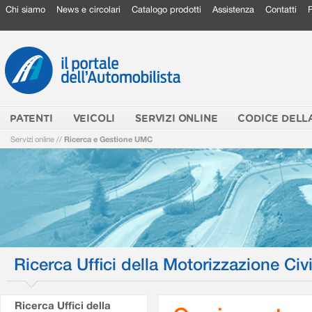
Chi siamo
News e circolari
Catalogo prodotti
Assistenza
Contatti
PATENTI
VEICOLI
SERVIZI ONLINE
CODICE DELL
Servizi online
//
Ricerca e Gestione UMC
Ricerca Uffici della Motorizzazione Civi
Ricerca Uffici della