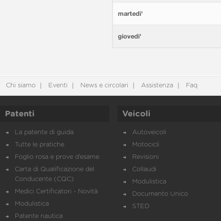
martedi'
giovedi'
Chi siamo
Eventi
News e circolari
Assistenza
Faq
Patenti
Veicoli
La patente di guida
Autoveicoli
Tutte le pratiche
Motocicli
Foglio rosa e prove d’esame
Revisioni
Carta di Qualificazione del
Collaudi
Conducente (CQC)
Modulistica
Medici Certificatori - Novità
Documento Unico
Modulistica
STED
Patente nautica