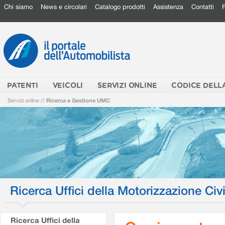
Chi siamo
News e circolari
Catalogo prodotti
Assistenza
Contatti
PATENTI
VEICOLI
SERVIZI ONLINE
CODICE DELL
Servizi online
//
Ricerca e Gestione UMC
Ricerca Uffici della Motorizzazione Civi
Ricerca Uffici della