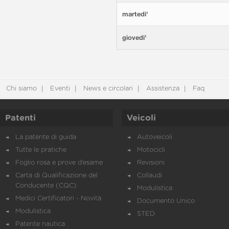
martedi'
giovedi'
Chi siamo
Eventi
News e circolari
Assistenza
Faq
Patenti
Veicoli
La patente di guida
Autoveicoli
Tutte le pratiche
Motocicli
Foglio rosa e prove d’esame
Revisioni
Carta di Qualificazione del
Collaudi
Conducente (CQC)
Modulistica
Medici Certificatori - Novità
Documento Unico
Modulistica
STED
Patente nautica