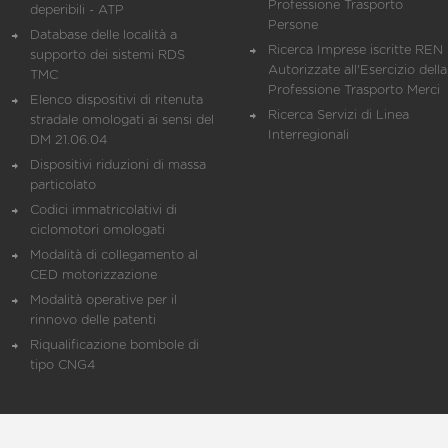
Professione Trasporto
deperibili - ATP
Persone
Database delle località a
Ricerca Imprese iscritte REN 
supporto dei sistemi RDS
Autorizzate all'Esercizio della
TMC
Professione Trasporto Merci
Elenco dispositivi di ritenuta
Ricerca Servizi di Linea
stradale omologati ai sensi del
Interregionali
DM 21.06.04
Dispositivi riduzioni di massa
particolato
Codici immatricolativi di
ciclomotori omologati
Modalità di collegamento al
CED motorizzazione
Modalità operative per il
rinnovo delle patenti
Riqualificazione bombole di
tipo CNG4