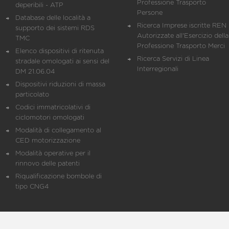
Professione Trasporto
deperibili - ATP
Persone
Database delle località a
Ricerca Imprese iscritte REN 
supporto dei sistemi RDS
Autorizzate all'Esercizio della
TMC
Professione Trasporto Merci
Elenco dispositivi di ritenuta
Ricerca Servizi di Linea
stradale omologati ai sensi del
Interregionali
DM 21.06.04
Dispositivi riduzioni di massa
particolato
Codici immatricolativi di
ciclomotori omologati
Modalità di collegamento al
CED motorizzazione
Modalità operative per il
rinnovo delle patenti
Riqualificazione bombole di
tipo CNG4