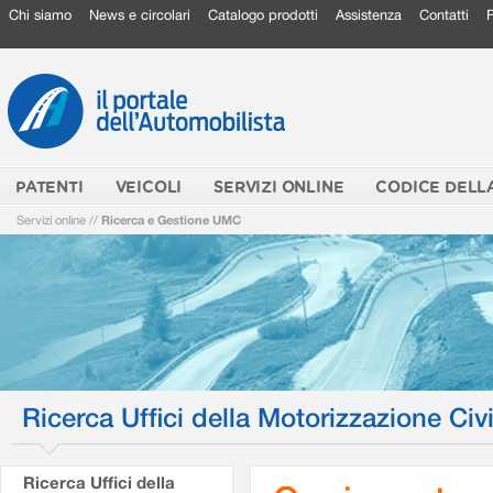
Chi siamo
News e circolari
Catalogo prodotti
Assistenza
Contatti
PATENTI
VEICOLI
SERVIZI ONLINE
CODICE DELL
Servizi online
//
Ricerca e Gestione UMC
Ricerca Uffici della Motorizzazione Civi
Ricerca Uffici della