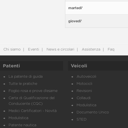
martedi'
giovedi'
Chi siamo
Eventi
News e circolari
Assistenza
Faq
Patenti
Veicoli
La patente di guida
Autoveicoli
Tutte le pratiche
Motocicli
Foglio rosa e prove d’esame
Revisioni
Carta di Qualificazione del
Collaudi
Conducente (CQC)
Modulistica
Medici Certificatori - Novità
Documento Unico
Modulistica
STED
Patente nautica