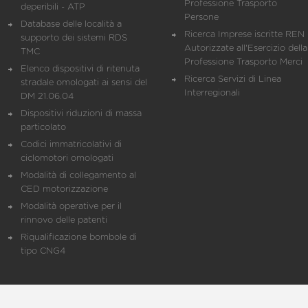
Professione Trasporto
deperibili - ATP
Persone
Database delle località a
Ricerca Imprese iscritte REN 
supporto dei sistemi RDS
Autorizzate all'Esercizio della
TMC
Professione Trasporto Merci
Elenco dispositivi di ritenuta
Ricerca Servizi di Linea
stradale omologati ai sensi del
Interregionali
DM 21.06.04
Dispositivi riduzioni di massa
particolato
Codici immatricolativi di
ciclomotori omologati
Modalità di collegamento al
CED motorizzazione
Modalità operative per il
rinnovo delle patenti
Riqualificazione bombole di
tipo CNG4