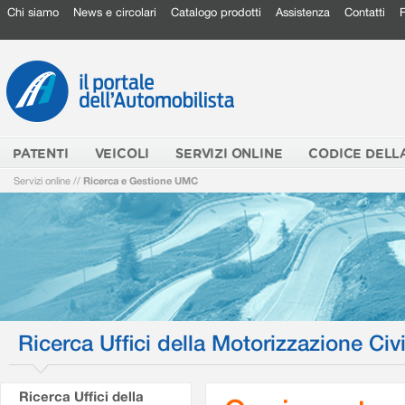
Chi siamo
News e circolari
Catalogo prodotti
Assistenza
Contatti
PATENTI
VEICOLI
SERVIZI ONLINE
CODICE DELL
Servizi online
//
Ricerca e Gestione UMC
Ricerca Uffici della Motorizzazione Civi
Ricerca Uffici della