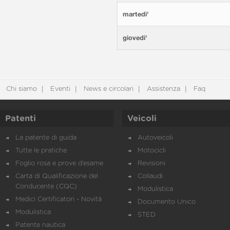
martedi'
giovedi'
Chi siamo
Eventi
News e circolari
Assistenza
Faq
Patenti
Veicoli
La patente di guida
Autoveicoli
Tutte le pratiche
Motocicli
Foglio rosa e prove d’esame
Revisioni
Carta di Qualificazione del
Collaudi
Conducente (CQC)
Modulistica
Medici Certificatori - Novità
Documento Unico
Modulistica
STED
Patente nautica