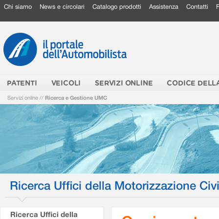
Chi siamo
News e circolari
Catalogo prodotti
Assistenza
Contatti
PATENTI
VEICOLI
SERVIZI ONLINE
CODICE DELL
Servizi online
//
Ricerca e Gestione UMC
Ricerca Uffici della Motorizzazione Civi
Ricerca Uffici della