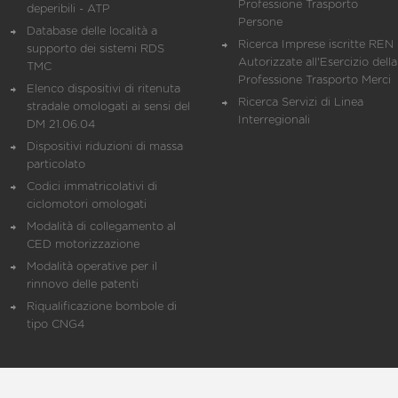
Professione Trasporto
deperibili - ATP
Persone
Database delle località a
Ricerca Imprese iscritte REN 
supporto dei sistemi RDS
Autorizzate all'Esercizio della
TMC
Professione Trasporto Merci
Elenco dispositivi di ritenuta
Ricerca Servizi di Linea
stradale omologati ai sensi del
Interregionali
DM 21.06.04
Dispositivi riduzioni di massa
particolato
Codici immatricolativi di
ciclomotori omologati
Modalità di collegamento al
CED motorizzazione
Modalità operative per il
rinnovo delle patenti
Riqualificazione bombole di
tipo CNG4