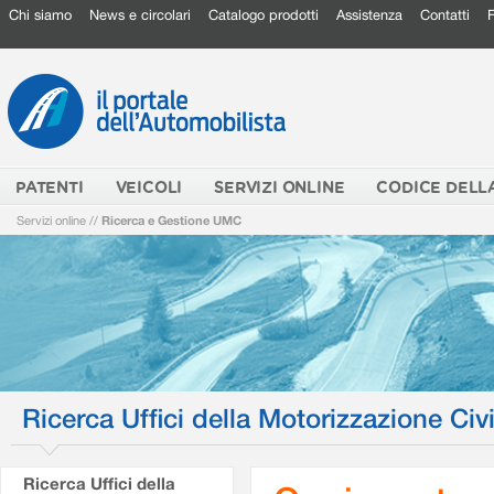
Chi siamo
News e circolari
Catalogo prodotti
Assistenza
Contatti
PATENTI
VEICOLI
SERVIZI ONLINE
CODICE DELL
Servizi online
//
Ricerca e Gestione UMC
Ricerca Uffici della Motorizzazione Civi
Ricerca Uffici della