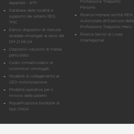
Professione Trasporto
deperibili - ATP
Persone
Database delle località a
Ricerca Imprese iscritte REN 
supporto dei sistemi RDS
Autorizzate all'Esercizio della
TMC
Professione Trasporto Merci
Elenco dispositivi di ritenuta
Ricerca Servizi di Linea
stradale omologati ai sensi del
Interregionali
DM 21.06.04
Dispositivi riduzioni di massa
particolato
Codici immatricolativi di
ciclomotori omologati
Modalità di collegamento al
CED motorizzazione
Modalità operative per il
rinnovo delle patenti
Riqualificazione bombole di
tipo CNG4