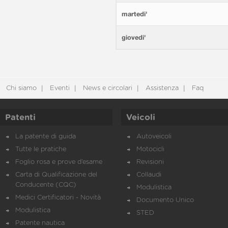
martedi'
giovedi'
Chi siamo
Eventi
News e circolari
Assistenza
Faq
Patenti
Veicoli
La patente di guida
Autoveicoli
Tutte le pratiche
Motocicli
Foglio rosa e prove d’esame
Revisioni
Carta di Qualificazione del
Collaudi
Conducente (CQC)
Modulistica
Medici Certificatori - Novità
Documento Unico
Modulistica
STED
Patente nautica