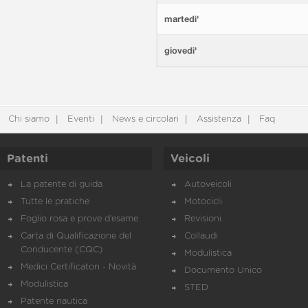
martedi'
giovedi'
Chi siamo
Eventi
News e circolari
Assistenza
Faq
Patenti
Veicoli
La patente di guida
Autoveicoli
Tutte le pratiche
Motocicli
Foglio rosa e prove d’esame
Revisioni
Carta di Qualificazione del
Collaudi
Conducente (CQC)
Modulistica
Medici Certificatori - Novità
Documento Unico
Modulistica
STED
Patente nautica