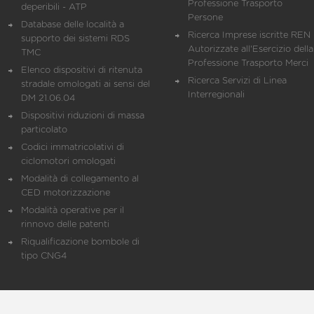
Professione Trasporto
deperibili - ATP
Persone
Database delle località a
Ricerca Imprese iscritte REN 
supporto dei sistemi RDS
Autorizzate all'Esercizio della
TMC
Professione Trasporto Merci
Elenco dispositivi di ritenuta
Ricerca Servizi di Linea
stradale omologati ai sensi del
Interregionali
DM 21.06.04
Dispositivi riduzioni di massa
particolato
Codici immatricolativi di
ciclomotori omologati
Modalità di collegamento al
CED motorizzazione
Modalità operative per il
rinnovo delle patenti
Riqualificazione bombole di
tipo CNG4