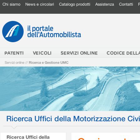
Chi siamo
News e circolari
Catalogo prodotti
Assistenza
Contatti
PATENTI
VEICOLI
SERVIZI ONLINE
CODICE DELL
Servizi online
//
Ricerca e Gestione UMC
Ricerca Uffici della Motorizzazione Civi
Ricerca Uffici della