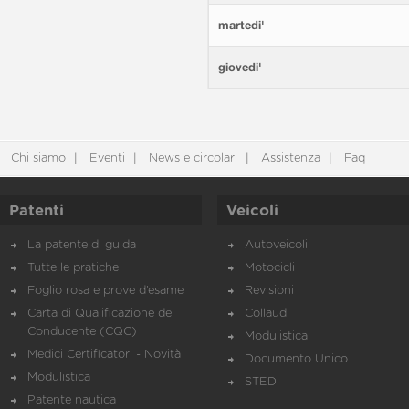
martedi'
giovedi'
Chi siamo
Eventi
News e circolari
Assistenza
Faq
Patenti
Veicoli
La patente di guida
Autoveicoli
Tutte le pratiche
Motocicli
Foglio rosa e prove d’esame
Revisioni
Carta di Qualificazione del
Collaudi
Conducente (CQC)
Modulistica
Medici Certificatori - Novità
Documento Unico
Modulistica
STED
Patente nautica