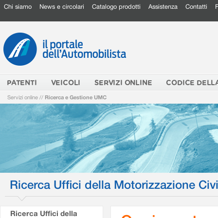
Chi siamo
News e circolari
Catalogo prodotti
Assistenza
Contatti
PATENTI
VEICOLI
SERVIZI ONLINE
CODICE DELL
Servizi online
//
Ricerca e Gestione UMC
Ricerca Uffici della Motorizzazione Civi
Ricerca Uffici della