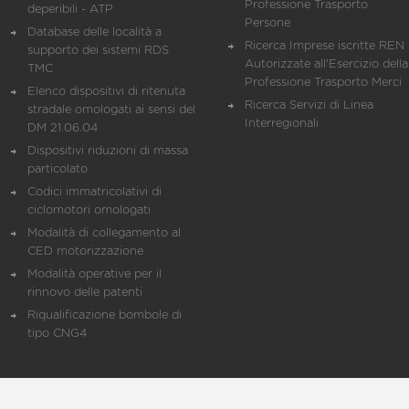
Professione Trasporto
deperibili - ATP
Persone
Database delle località a
Ricerca Imprese iscritte REN 
supporto dei sistemi RDS
Autorizzate all'Esercizio della
TMC
Professione Trasporto Merci
Elenco dispositivi di ritenuta
Ricerca Servizi di Linea
stradale omologati ai sensi del
Interregionali
DM 21.06.04
Dispositivi riduzioni di massa
particolato
Codici immatricolativi di
ciclomotori omologati
Modalità di collegamento al
CED motorizzazione
Modalità operative per il
rinnovo delle patenti
Riqualificazione bombole di
tipo CNG4