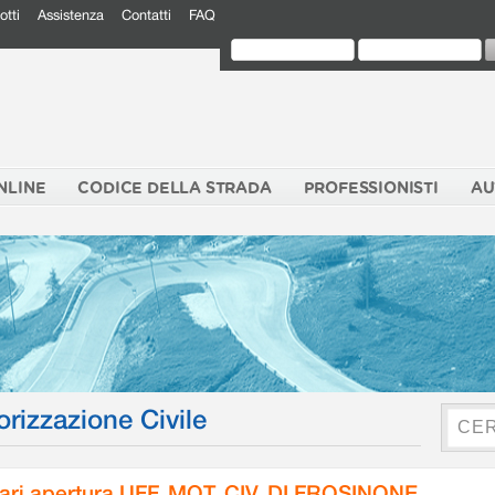
otti
Assistenza
Contatti
FAQ
NLINE
CODICE DELLA STRADA
PROFESSIONISTI
AU
orizzazione Civile
ari apertura UFF. MOT. CIV. DI FROSINONE