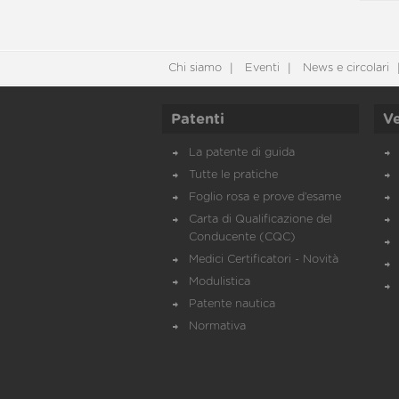
Chi siamo
Eventi
News e circolari
Patenti
Ve
La patente di guida
Tutte le pratiche
Foglio rosa e prove d’esame
Carta di Qualificazione del
Conducente (CQC)
Medici Certificatori - Novità
Modulistica
Patente nautica
Normativa