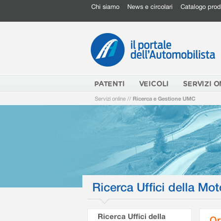
Chi siamo
News e circolari
Catalogo prod
PATENTI
VEICOLI
SERVIZI O
Servizi online
//
Ricerca e Gestione UMC
Ricerca Uffici della Mot
Ricerca Uffici della
Or