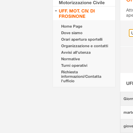
Motorizzazione Civile
Att
UFF. MOT. CIV. DI
ape
FROSINONE
Home Page
Dove siamo
Orari apertura sportelli
Organizzazione e contatti
Avvisi all'utenza
Normative
Turni operativi
Richiesta
informazioni/Contatta
l'ufficio
UF
Giorn
marte
giove