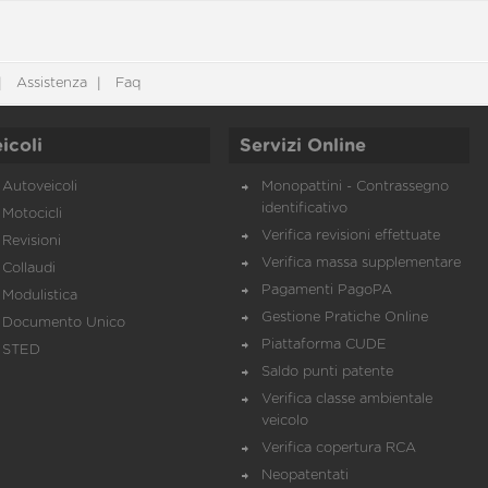
Assistenza
Faq
icoli
Servizi Online
Autoveicoli
Monopattini - Contrassegno
identificativo
Motocicli
Verifica revisioni effettuate
Revisioni
Verifica massa supplementare
Collaudi
Pagamenti PagoPA
Modulistica
Gestione Pratiche Online
Documento Unico
Piattaforma CUDE
STED
Saldo punti patente
Verifica classe ambientale
veicolo
Verifica copertura RCA
Neopatentati