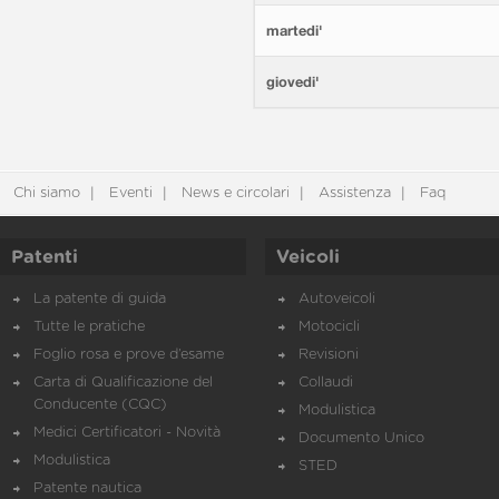
martedi'
giovedi'
Chi siamo
Eventi
News e circolari
Assistenza
Faq
Patenti
Veicoli
La patente di guida
Autoveicoli
Tutte le pratiche
Motocicli
Foglio rosa e prove d’esame
Revisioni
Carta di Qualificazione del
Collaudi
Conducente (CQC)
Modulistica
Medici Certificatori - Novità
Documento Unico
Modulistica
STED
Patente nautica