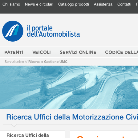
Chi siamo
News e circolari
Catalogo prodotti
Assistenza
Contatti
PATENTI
VEICOLI
SERVIZI ONLINE
CODICE DELL
Servizi online
//
Ricerca e Gestione UMC
Ricerca Uffici della Motorizzazione Civi
Ricerca Uffici della