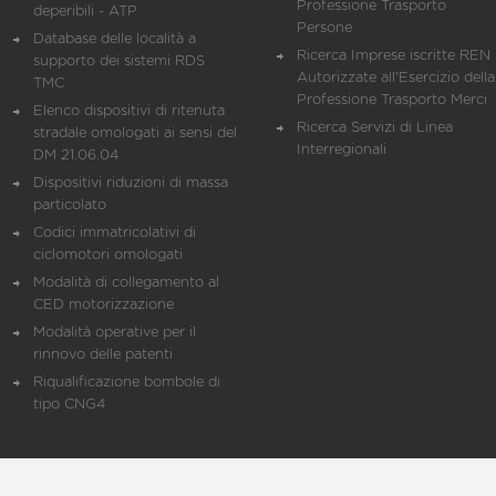
Professione Trasporto
deperibili - ATP
Persone
Database delle località a
Ricerca Imprese iscritte REN 
supporto dei sistemi RDS
Autorizzate all'Esercizio della
TMC
Professione Trasporto Merci
Elenco dispositivi di ritenuta
Ricerca Servizi di Linea
stradale omologati ai sensi del
Interregionali
DM 21.06.04
Dispositivi riduzioni di massa
particolato
Codici immatricolativi di
ciclomotori omologati
Modalità di collegamento al
CED motorizzazione
Modalità operative per il
rinnovo delle patenti
Riqualificazione bombole di
tipo CNG4