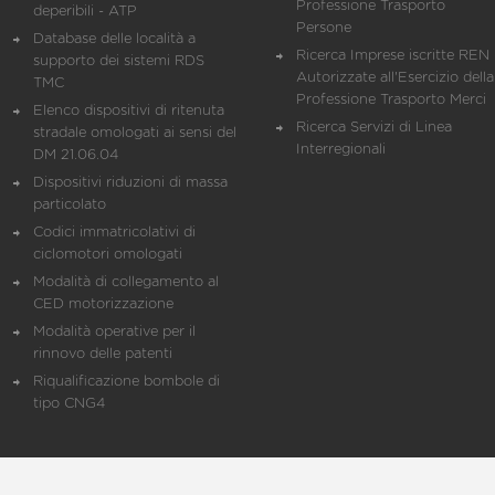
Professione Trasporto
deperibili - ATP
Persone
Database delle località a
Ricerca Imprese iscritte REN 
supporto dei sistemi RDS
Autorizzate all'Esercizio della
TMC
Professione Trasporto Merci
Elenco dispositivi di ritenuta
Ricerca Servizi di Linea
stradale omologati ai sensi del
Interregionali
DM 21.06.04
Dispositivi riduzioni di massa
particolato
Codici immatricolativi di
ciclomotori omologati
Modalità di collegamento al
CED motorizzazione
Modalità operative per il
rinnovo delle patenti
Riqualificazione bombole di
tipo CNG4