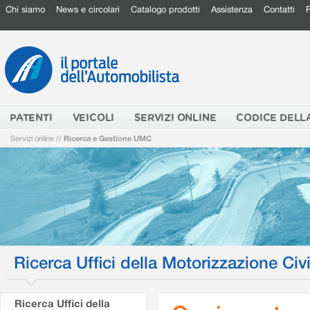
Chi siamo
News e circolari
Catalogo prodotti
Assistenza
Contatti
PATENTI
VEICOLI
SERVIZI ONLINE
CODICE DELL
Servizi online
//
Ricerca e Gestione UMC
Ricerca Uffici della Motorizzazione Civi
Ricerca Uffici della