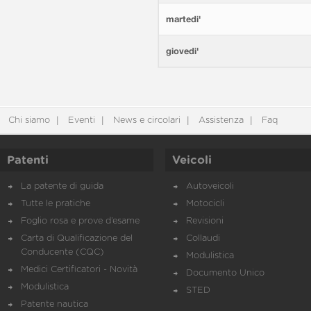
martedi'
giovedi'
Chi siamo
Eventi
News e circolari
Assistenza
Faq
Patenti
Veicoli
La patente di guida
Autoveicoli
Tutte le pratiche
Motocicli
Foglio rosa e prove d’esame
Revisioni
Carta di Qualificazione del
Collaudi
Conducente (CQC)
Modulistica
Medici Certificatori - Novità
Documento Unico
Modulistica
STED
Patente nautica