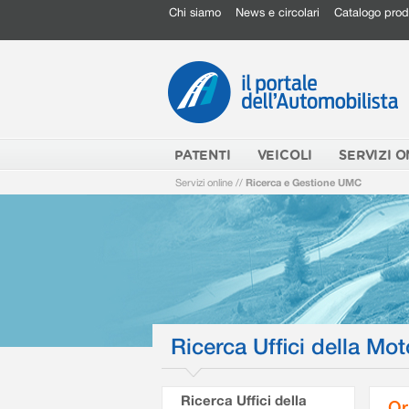
Chi siamo
News e circolari
Catalogo prod
PATENTI
VEICOLI
SERVIZI O
Servizi online
//
Ricerca e Gestione UMC
Ricerca Uffici della Mot
Ricerca Uffici della
Or