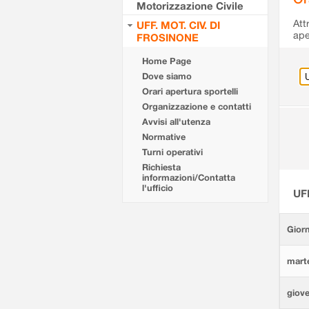
Motorizzazione Civile
Att
UFF. MOT. CIV. DI
ape
FROSINONE
Home Page
Dove siamo
Orari apertura sportelli
Organizzazione e contatti
Avvisi all'utenza
Normative
Turni operativi
Richiesta
informazioni/Contatta
l'ufficio
UF
Giorn
marte
giove