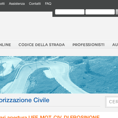
otti
Assistenza
Contatti
FAQ
NLINE
CODICE DELLA STRADA
PROFESSIONISTI
AU
orizzazione Civile
ari apertura UFF. MOT. CIV. DI FROSINONE