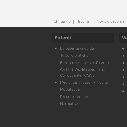
Chi siamo
Eventi
News e circolari
Patenti
Ve
La patente di guida
Tutte le pratiche
Foglio rosa e prove d’esame
Carta di Qualificazione del
Conducente (CQC)
Medici Certificatori - Novità
Modulistica
Patente nautica
Normativa