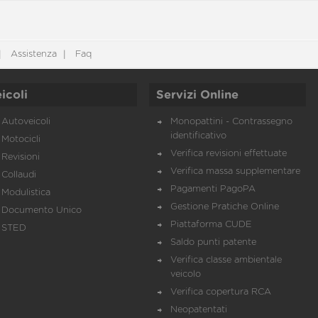
Assistenza
Faq
icoli
Servizi Online
Autoveicoli
Monopattini - Contrassegno
identificativo
Motocicli
Verifica revisioni effettuate
Revisioni
Verifica massa supplementare
Collaudi
Pagamenti PagoPA
Modulistica
Gestione Pratiche Online
Documento Unico
Piattaforma CUDE
STED
Saldo punti patente
Verifica classe ambientale
veicolo
Verifica copertura RCA
Neopatentati