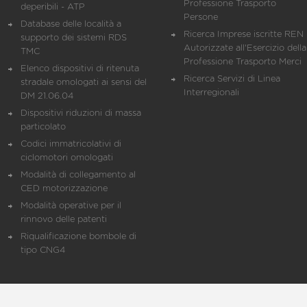
Professione Trasporto
deperibili - ATP
Persone
Database delle località a
Ricerca Imprese iscritte REN 
supporto dei sistemi RDS
Autorizzate all'Esercizio della
TMC
Professione Trasporto Merci
Elenco dispositivi di ritenuta
Ricerca Servizi di Linea
stradale omologati ai sensi del
Interregionali
DM 21.06.04
Dispositivi riduzioni di massa
particolato
Codici immatricolativi di
ciclomotori omologati
Modalità di collegamento al
CED motorizzazione
Modalità operative per il
rinnovo delle patenti
Riqualificazione bombole di
tipo CNG4