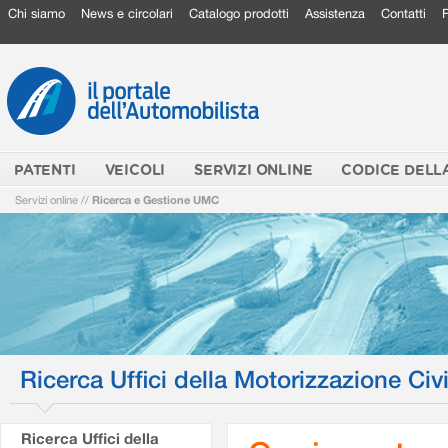
Chi siamo
News e circolari
Catalogo prodotti
Assistenza
Contatti
PATENTI
VEICOLI
SERVIZI ONLINE
CODICE DELL
Servizi online
//
Ricerca e Gestione UMC
Ricerca Uffici della Motorizzazione Civi
Ricerca Uffici della