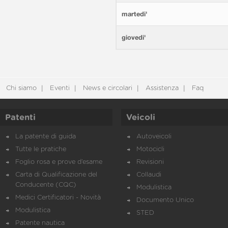
martedi'
giovedi'
Chi siamo
Eventi
News e circolari
Assistenza
Faq
Patenti
Veicoli
La patente di guida
Autoveicoli
Tutte le pratiche
Motocicli
Foglio rosa e prove d’esame
Revisioni
Carta di Qualificazione del
Collaudi
Conducente (CQC)
Modulistica
Medici Certificatori - Novità
Documento Unico
Modulistica
STED
Patente nautica