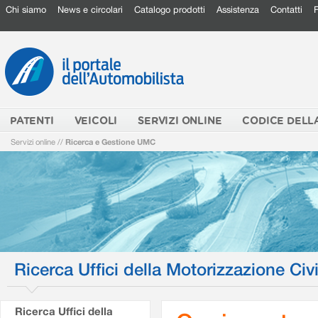
Chi siamo
News e circolari
Catalogo prodotti
Assistenza
Contatti
PATENTI
VEICOLI
SERVIZI ONLINE
CODICE DELL
Servizi online
//
Ricerca e Gestione UMC
Ricerca Uffici della Motorizzazione Civi
Ricerca Uffici della