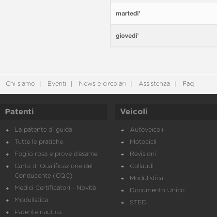
martedi'
giovedi'
Chi siamo
Eventi
News e circolari
Assistenza
Faq
Patenti
Veicoli
La patente di guida
Autoveicoli
Tutte le pratiche
Motocicli
Foglio rosa e prove d’esame
Revisioni
Carta di Qualificazione del
Collaudi
Conducente (CQC)
Modulistica
Medici Certificatori - Novità
Documento Unico
Modulistica
STED
Patente nautica