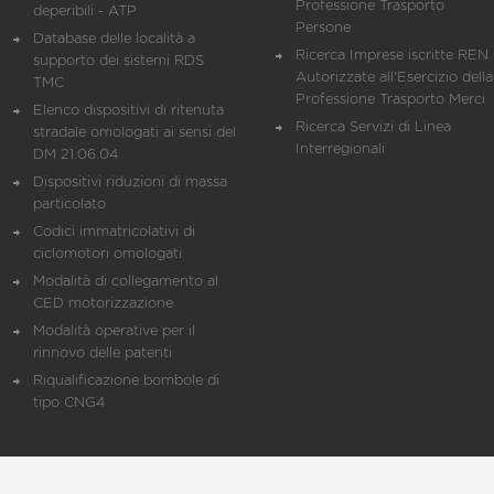
Professione Trasporto
deperibili - ATP
Persone
Database delle località a
Ricerca Imprese iscritte REN 
supporto dei sistemi RDS
Autorizzate all'Esercizio della
TMC
Professione Trasporto Merci
Elenco dispositivi di ritenuta
Ricerca Servizi di Linea
stradale omologati ai sensi del
Interregionali
DM 21.06.04
Dispositivi riduzioni di massa
particolato
Codici immatricolativi di
ciclomotori omologati
Modalità di collegamento al
CED motorizzazione
Modalità operative per il
rinnovo delle patenti
Riqualificazione bombole di
tipo CNG4