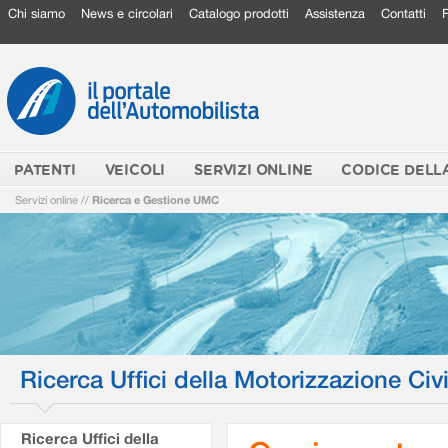
Chi siamo
News e circolari
Catalogo prodotti
Assistenza
Contatti
PATENTI
VEICOLI
SERVIZI ONLINE
CODICE DELL
Servizi online
//
Ricerca e Gestione UMC
Ricerca Uffici della Motorizzazione Civi
Ricerca Uffici della