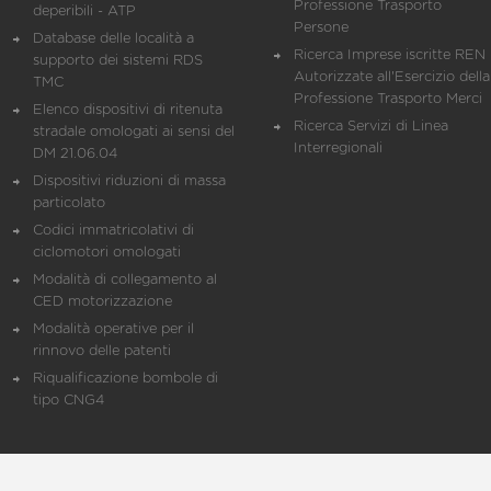
Professione Trasporto
deperibili - ATP
Persone
Database delle località a
Ricerca Imprese iscritte REN 
supporto dei sistemi RDS
Autorizzate all'Esercizio della
TMC
Professione Trasporto Merci
Elenco dispositivi di ritenuta
Ricerca Servizi di Linea
stradale omologati ai sensi del
Interregionali
DM 21.06.04
Dispositivi riduzioni di massa
particolato
Codici immatricolativi di
ciclomotori omologati
Modalità di collegamento al
CED motorizzazione
Modalità operative per il
rinnovo delle patenti
Riqualificazione bombole di
tipo CNG4