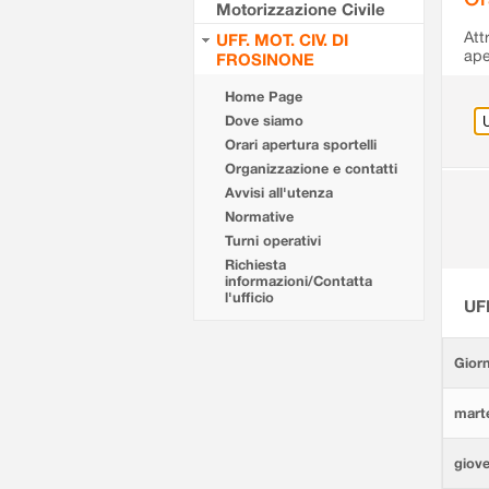
Motorizzazione Civile
Att
UFF. MOT. CIV. DI
ape
FROSINONE
Home Page
Dove siamo
Orari apertura sportelli
Organizzazione e contatti
Avvisi all'utenza
Normative
Turni operativi
Richiesta
informazioni/Contatta
l'ufficio
UF
Giorn
marte
giove