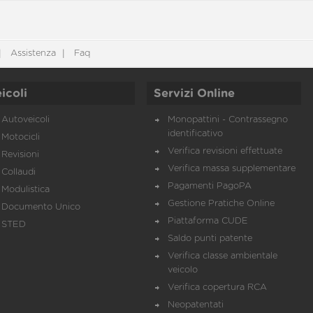
Assistenza
Faq
icoli
Servizi Online
Autoveicoli
Monopattini - Contrassegno
identificativo
Motocicli
Verifica revisioni effettuate
Revisioni
Verifica massa supplementare
Collaudi
Pagamenti PagoPA
Modulistica
Gestione Pratiche Online
Documento Unico
Piattaforma CUDE
STED
Saldo punti patente
Verifica classe ambientale
veicolo
Verifica copertura RCA
Neopatentati