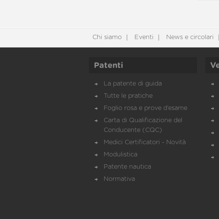
Chi siamo
Eventi
News e circolari
Patenti
Ve
La patente di guida
Tutte le pratiche
Foglio rosa e prove d’esame
Carta di Qualificazione del
Conducente (CQC)
Medici Certificatori - Novità
Modulistica
Patente nautica
Normativa