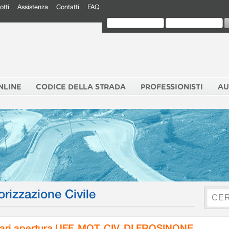
otti
Assistenza
Contatti
FAQ
NLINE
CODICE DELLA STRADA
PROFESSIONISTI
AU
orizzazione Civile
ari apertura UFF. MOT. CIV. DI FROSINONE