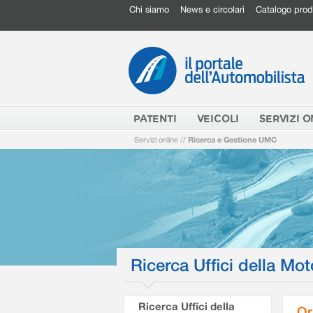
Chi siamo
News e circolari
Catalogo prod
PATENTI
VEICOLI
SERVIZI O
Servizi online
//
Ricerca e Gestione UMC
Ricerca Uffici della Mot
Ricerca Uffici della
Or