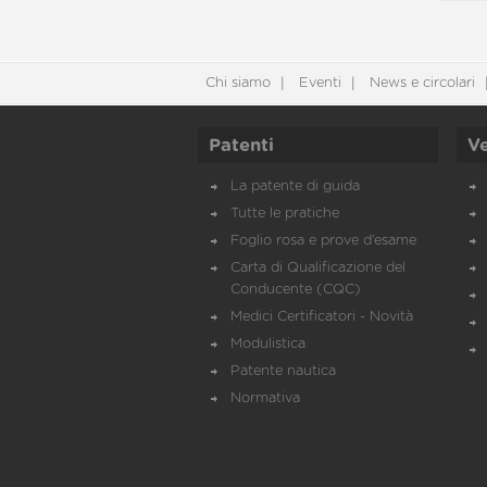
Chi siamo
Eventi
News e circolari
Patenti
Ve
La patente di guida
Tutte le pratiche
Foglio rosa e prove d’esame
Carta di Qualificazione del
Conducente (CQC)
Medici Certificatori - Novità
Modulistica
Patente nautica
Normativa