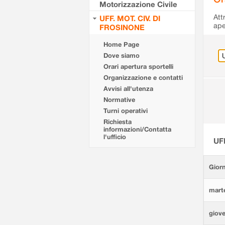
Motorizzazione Civile
Att
UFF. MOT. CIV. DI
ape
FROSINONE
Home Page
Dove siamo
Orari apertura sportelli
Organizzazione e contatti
Avvisi all'utenza
Normative
Turni operativi
Richiesta
informazioni/Contatta
l'ufficio
UF
Giorn
marte
giove