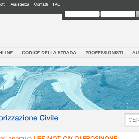
otti
Assistenza
Contatti
FAQ
NLINE
CODICE DELLA STRADA
PROFESSIONISTI
AU
orizzazione Civile
ari apertura UFF. MOT. CIV. DI FROSINONE