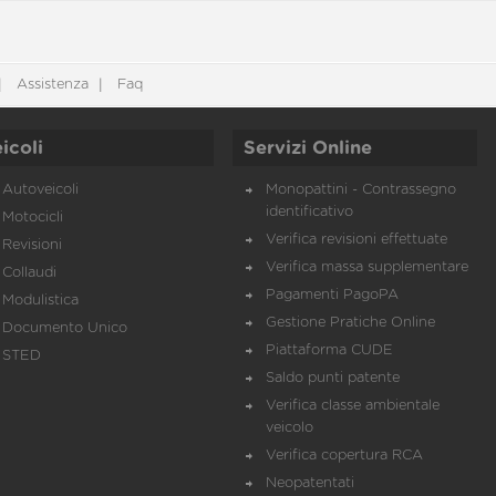
Assistenza
Faq
icoli
Servizi Online
Autoveicoli
Monopattini - Contrassegno
identificativo
Motocicli
Verifica revisioni effettuate
Revisioni
Verifica massa supplementare
Collaudi
Pagamenti PagoPA
Modulistica
Gestione Pratiche Online
Documento Unico
Piattaforma CUDE
STED
Saldo punti patente
Verifica classe ambientale
veicolo
Verifica copertura RCA
Neopatentati