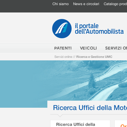
Chi siamo
News e circolari
Catalogo prod
PATENTI
VEICOLI
SERVIZI O
Servizi online
//
Ricerca e Gestione UMC
Ricerca Uffici della Mot
Ricerca Uffici della
Or