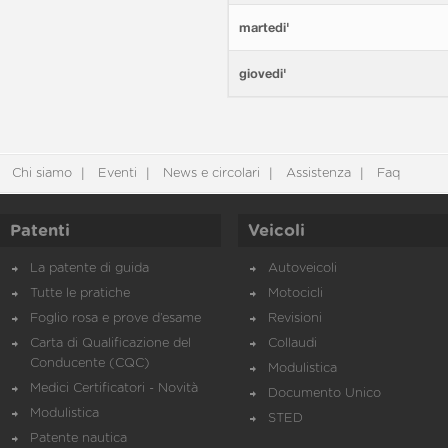
martedi'
giovedi'
Chi siamo
Eventi
News e circolari
Assistenza
Faq
Patenti
Veicoli
La patente di guida
Autoveicoli
Tutte le pratiche
Motocicli
Foglio rosa e prove d’esame
Revisioni
Carta di Qualificazione del
Collaudi
Conducente (CQC)
Modulistica
Medici Certificatori - Novità
Documento Unico
Modulistica
STED
Patente nautica