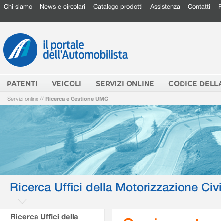
Chi siamo
News e circolari
Catalogo prodotti
Assistenza
Contatti
PATENTI
VEICOLI
SERVIZI ONLINE
CODICE DELL
Servizi online
//
Ricerca e Gestione UMC
Ricerca Uffici della Motorizzazione Civi
Ricerca Uffici della