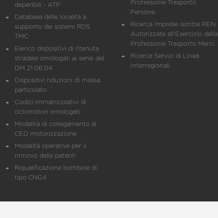
Professione Trasporto
deperibili - ATP
Persone
Database delle località a
Ricerca Imprese iscritte REN 
supporto dei sistemi RDS
Autorizzate all'Esercizio della
TMC
Professione Trasporto Merci
Elenco dispositivi di ritenuta
Ricerca Servizi di Linea
stradale omologati ai sensi del
Interregionali
DM 21.06.04
Dispositivi riduzioni di massa
particolato
Codici immatricolativi di
ciclomotori omologati
Modalità di collegamento al
CED motorizzazione
Modalità operative per il
rinnovo delle patenti
Riqualificazione bombole di
tipo CNG4