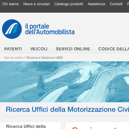
Chi siamo
News e circolari
Catalogo prodotti
Assistenza
Contatti
PATENTI
VEICOLI
SERVIZI ONLINE
CODICE DELL
Servizi online
//
Ricerca e Gestione UMC
Ricerca Uffici della Motorizzazione Civi
Ricerca Uffici della