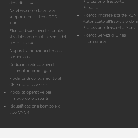
Professione Trasporto
deperibili - ATP
Persone
Database delle località a
Ricerca Imprese iscritte REN 
supporto dei sistemi RDS
Autorizzate all'Esercizio della
TMC
Professione Trasporto Merci
Elenco dispositivi di ritenuta
Ricerca Servizi di Linea
stradale omologati ai sensi del
Interregionali
DM 21.06.04
Dispositivi riduzioni di massa
particolato
Codici immatricolativi di
ciclomotori omologati
Modalità di collegamento al
CED motorizzazione
Modalità operative per il
rinnovo delle patenti
Riqualificazione bombole di
tipo CNG4