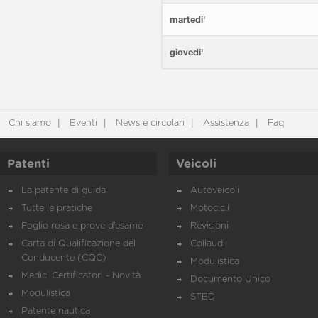
martedi'
giovedi'
Chi siamo
Eventi
News e circolari
Assistenza
Faq
Patenti
Veicoli
La patente di guida
Autoveicoli
Tutte le pratiche
Motocicli
Foglio rosa e prove d’esame
Revisioni
Carta di Qualificazione del
Collaudi
Conducente (CQC)
Modulistica
Medici Certificatori - Novità
Documento Unico
Modulistica
STED
Patente nautica