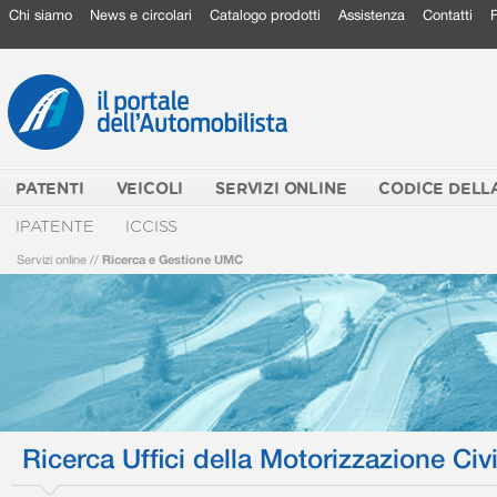
Chi siamo
News e circolari
Catalogo prodotti
Assistenza
Contatti
PATENTI
VEICOLI
SERVIZI ONLINE
CODICE DELL
IPATENTE
ICCISS
Servizi online
//
Ricerca e Gestione UMC
Ricerca Uffici della Motorizzazione Civi