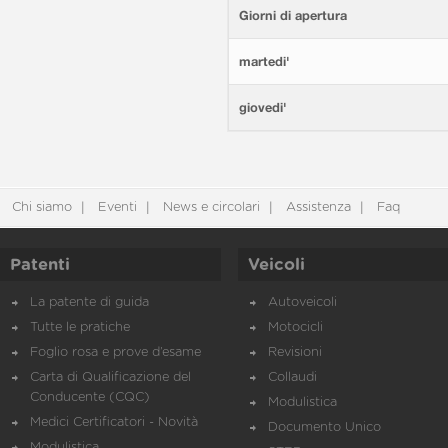
Giorni di apertura
martedi'
giovedi'
Chi siamo
Eventi
News e circolari
Assistenza
Faq
Patenti
Veicoli
La patente di guida
Autoveicoli
Tutte le pratiche
Motocicli
Foglio rosa e prove d’esame
Revisioni
Carta di Qualificazione del
Collaudi
Conducente (CQC)
Modulistica
Medici Certificatori - Novità
Documento Unico
Modulistica