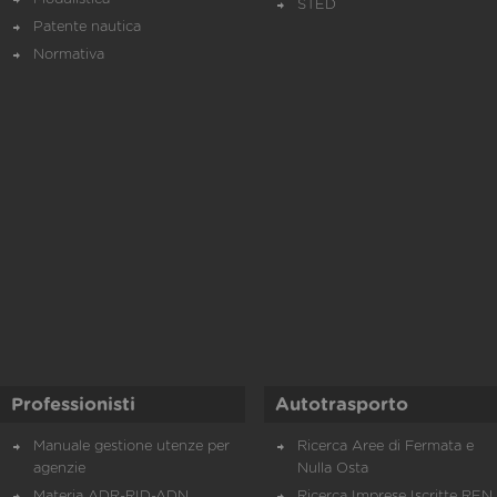
STED
Patente nautica
Normativa
Professionisti
Autotrasporto
Manuale gestione utenze per
Ricerca Aree di Fermata e
agenzie
Nulla Osta
Materia ADR-RID-ADN
Ricerca Imprese Iscritte REN 