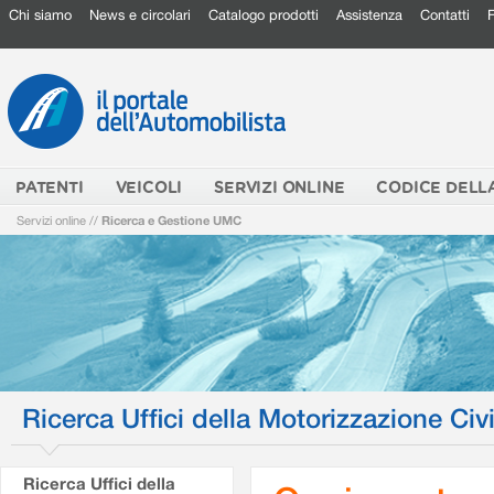
Chi siamo
News e circolari
Catalogo prodotti
Assistenza
Contatti
PATENTI
VEICOLI
SERVIZI ONLINE
CODICE DELL
Servizi online
//
Ricerca e Gestione UMC
Ricerca Uffici della Motorizzazione Civi
Ricerca Uffici della