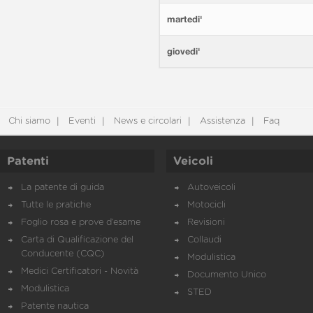
martedi'
giovedi'
Chi siamo
Eventi
News e circolari
Assistenza
Faq
Patenti
Veicoli
La patente di guida
Autoveicoli
Tutte le pratiche
Motocicli
Foglio rosa e prove d’esame
Revisioni
Carta di Qualificazione del
Collaudi
Conducente (CQC)
Modulistica
Medici Certificatori - Novità
Documento Unico
Modulistica
STED
Patente nautica