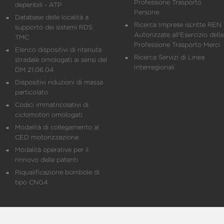
Professione Trasporto
deperibili - ATP
Persone
Database delle località a
Ricerca Imprese iscritte REN 
supporto dei sistemi RDS
Autorizzate all'Esercizio della
TMC
Professione Trasporto Merci
Elenco dispositivi di ritenuta
Ricerca Servizi di Linea
stradale omologati ai sensi del
Interregionali
DM 21.06.04
Dispositivi riduzioni di massa
particolato
Codici immatricolativi di
ciclomotori omologati
Modalità di collegamento al
CED motorizzazione
Modalità operative per il
rinnovo delle patenti
Riqualificazione bombole di
tipo CNG4