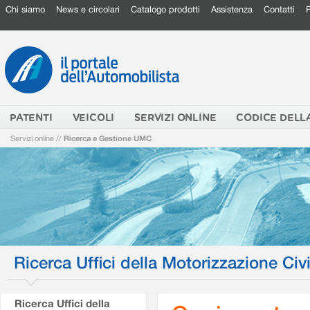
Chi siamo
News e circolari
Catalogo prodotti
Assistenza
Contatti
PATENTI
VEICOLI
SERVIZI ONLINE
CODICE DELL
Servizi online
//
Ricerca e Gestione UMC
Ricerca Uffici della Motorizzazione Civi
Ricerca Uffici della