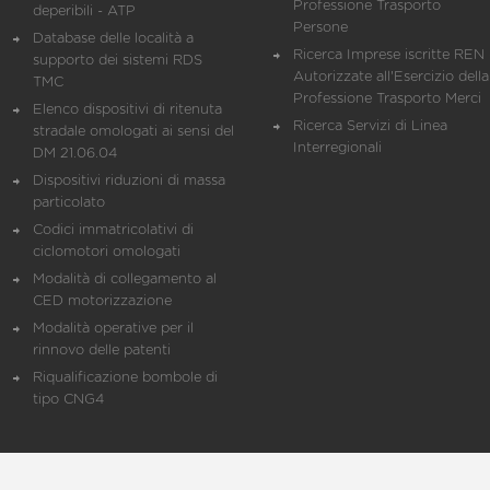
Professione Trasporto
deperibili - ATP
Persone
Database delle località a
Ricerca Imprese iscritte REN 
supporto dei sistemi RDS
Autorizzate all'Esercizio della
TMC
Professione Trasporto Merci
Elenco dispositivi di ritenuta
Ricerca Servizi di Linea
stradale omologati ai sensi del
Interregionali
DM 21.06.04
Dispositivi riduzioni di massa
particolato
Codici immatricolativi di
ciclomotori omologati
Modalità di collegamento al
CED motorizzazione
Modalità operative per il
rinnovo delle patenti
Riqualificazione bombole di
tipo CNG4