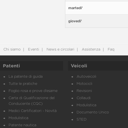
martedi'
giovedi'
Chi siamo
Eventi
News e circolari
Assistenza
Faq
Patenti
Veicoli
La patente di guida
Autoveicoli
Tutte le pratiche
Motocicli
Foglio rosa e prove d’esame
Revisioni
Carta di Qualificazione del
Collaudi
Conducente (CQC)
Modulistica
Medici Certificatori - Novità
Documento Unico
Modulistica
STED
Patente nautica