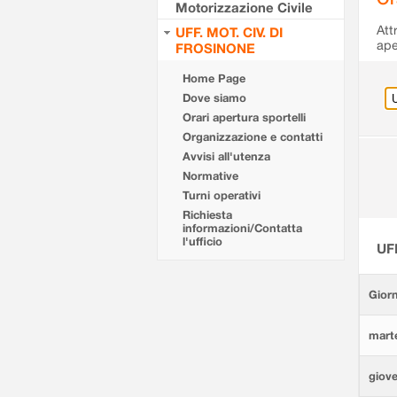
Motorizzazione Civile
Att
UFF. MOT. CIV. DI
ape
FROSINONE
Home Page
Dove siamo
Orari apertura sportelli
Organizzazione e contatti
Avvisi all'utenza
Normative
Turni operativi
Richiesta
informazioni/Contatta
l'ufficio
UF
Giorn
marte
giove