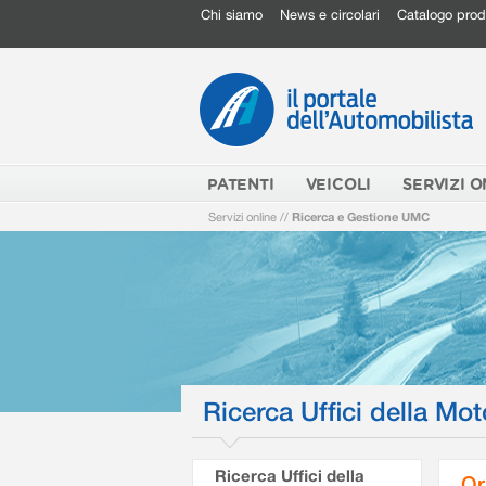
Chi siamo
News e circolari
Catalogo prod
PATENTI
VEICOLI
SERVIZI O
Servizi online
//
Ricerca e Gestione UMC
Ricerca Uffici della Mot
Ricerca Uffici della
Or