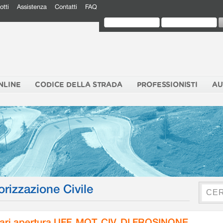
otti
Assistenza
Contatti
FAQ
NLINE
CODICE DELLA STRADA
PROFESSIONISTI
AU
orizzazione Civile
ari apertura UFF. MOT. CIV. DI FROSINONE