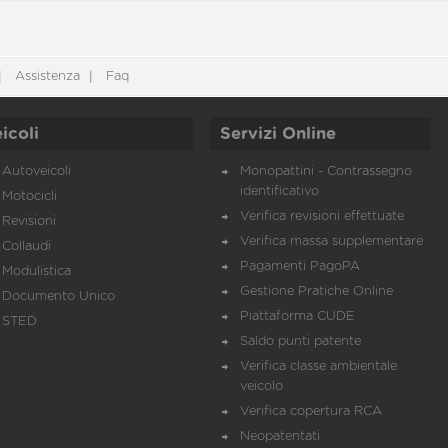
Assistenza
Faq
icoli
Servizi Online
Autoveicoli
Monopattini - Contrassegno
identificativo
Motocicli
Verifica revisioni effettuate
Revisioni
Verifica massa supplementare
Collaudi
Pagamenti PagoPA
Modulistica
Gestione Pratiche Online
Documento Unico
Piattaforma CUDE
STED
Saldo punti patente
Verifica classe ambientale
veicolo
Verifica copertura RCA
Neopatentati