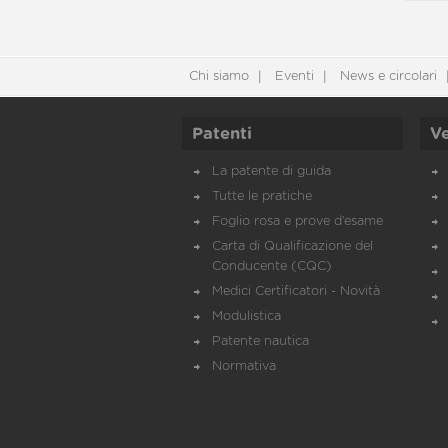
Chi siamo
Eventi
News e circolari
Patenti
Ve
La patente di guida
Tutte le pratiche
Foglio rosa e prove d’esame
Carta di Qualificazione del
Conducente (CQC)
Medici Certificatori - Novità
Modulistica
Patente nautica
Normativa